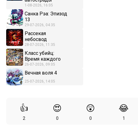
1-08-2026, 16:05
Санка Рэа: Эпизод
13
29-07-2026, 04:35
Рассекая
небосвод
28-07-2026, 11:35
Класс убийц:
Время каждого
26-07-2026, 09:05
Вечная воля 4
25-07-2026, 14:05
👍
😍
😲
😂
2
0
0
1