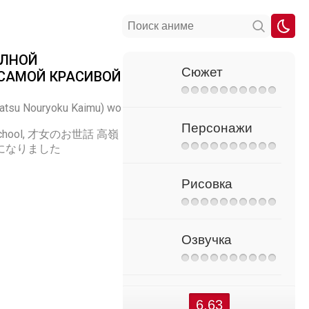
ОЛНОЙ
Сюжет
 САМОЙ КРАСИВОЙ
katsu Nouryoku Kaimu) wo
Персонажи
ch Kid School, 才女のお世話 高嶺
になりました
Рисовка
Озвучка
6.63