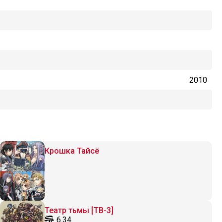
2010
Крошка Тайсё
Театр тьмы [ТВ-3]
6.34