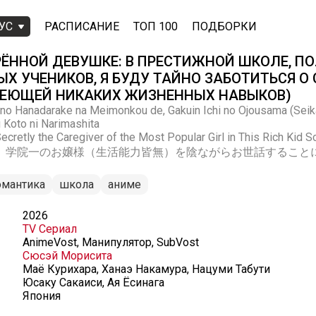
УС
РАСПИСАНИЕ
ТОП 100
ПОДБОРКИ
РЁННОЙ ДЕВУШКЕ: В ПРЕСТИЖНОЙ ШКОЛЕ, П
Х УЧЕНИКОВ, Я БУДУ ТАЙНО ЗАБОТИТЬСЯ О
МЕЮЩЕЙ НИКАКИХ ЖИЗНЕННЫХ НАВЫКОВ)
 no Hanadarake na Meimonkou de, Gakuin Ichi no Ojousama (Sei
Koto ni Narimashita
'm Secretly the Caregiver of the Most Popular Girl in This Ri
、学院一のお嬢様（生活能力皆無）を陰ながらお世話すること
омантика
школа
аниме
2026
TV Сериал
AnimeVost, Манипулятор, SubVost
Сюсэй Морисита
Маё Курихара, Ханаэ Накамура, Нацуми Табути
Юсаку Сакаиси, Ая Ёсинага
Япония