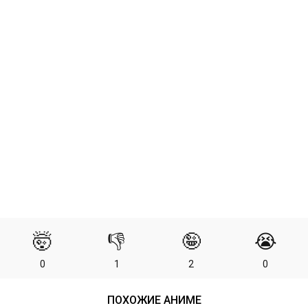
🤯
👎
🤪
😭
0
1
2
0
ПОХОЖИЕ АНИМЕ