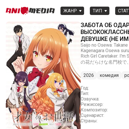
ЖАНР
ТИП
СТАТ
ЗАБОТА ОБ ОДА
ВЫСОКОКЛАССНЫ
ДЕВУШКЕ (НЕ И
Saijo no Osewa: Takane
Kagenagara Osewa suru 
Rich Girl Caretaker: I
の花だらけな名門校で
2026
комедия
р
Год:
Тип:
Озвучка:
Режиссер:
Композитор:
Сценарист:
Страны: