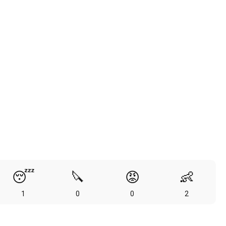
😴
🔪
😡
👶
1
0
0
2