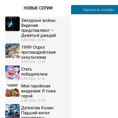
НОВЫЕ СЕРИИ
Смотреть онлайн
Звёздные войны:
Видения
представляют —
Девятый джедай
5-08-2026, 15:05
1999! Отдел
противодействия
оккультизму
3-08-2026, 13:35
Стать
победителем
3-08-2026, 12:05
Моя геройская
академия: Я тоже
герой
2-08-2026, 21:35
Детектив Конан:
Падший ангел
автострады