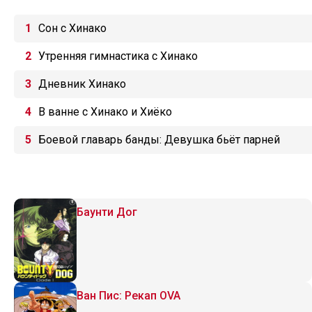
Сон с Хинако
Утренняя гимнастика с Хинако
Дневник Хинако
В ванне с Хинако и Хиёко
Боевой главарь банды: Девушка бьёт парней
Баунти Дог
Ван Пис: Рекап OVA