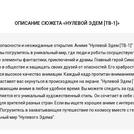
ОПИСАНИЕ СЮЖЕТА «НУЛЕВОЙ ЭДЕМ [ТВ-1]»
т опасности и неожиданные открытия. Аниме "Нулевой Эдем [ТВ-1]"
ы погрузитесь в уникальный мир, где люди и роботы сосуществуют 
е элементы фантастики, приключений и драмы. Главный герой Сики
о в обществе и защищать своих друзей от опасностей. Его храбро
тся высокое качество анимации. Каждый кадр пропитан вниманием
тавят вас окунуться в происходящее на экране. "Нулевой Эдем [Т
ывающим аниме в любое удобное время. Вы можете следить за суд
ляется его уникальный художественный стиль. Он сочетает в себе
ля зрителей разных стран. Если вы ищете хорошее аниме с инте
о. Погрузитесь в захватывающее путешествие по космосу вместе с г
ьный мир "Нулевого Эдема".