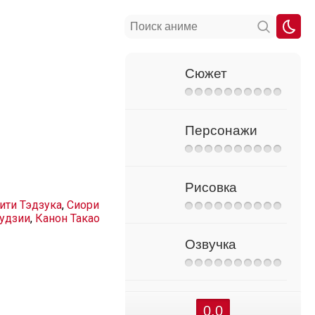
Сюжет
Персонажи
Рисовка
ити Тэдзука
,
Сиори
удзии
,
Канон Такао
Озвучка
0.0