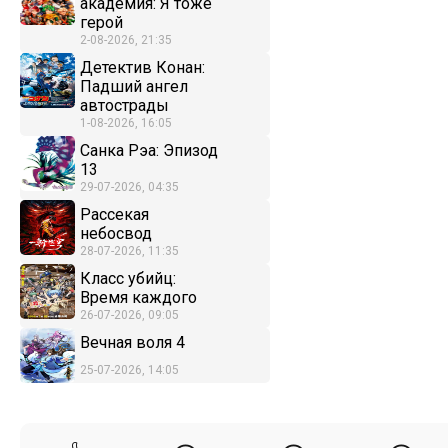
академия: Я тоже
герой
2-08-2026, 21:35
Детектив Конан:
Падший ангел
автострады
1-08-2026, 16:05
Санка Рэа: Эпизод
13
29-07-2026, 04:35
Рассекая
небосвод
28-07-2026, 11:35
Класс убийц:
Время каждого
26-07-2026, 09:05
Вечная воля 4
25-07-2026, 14:05