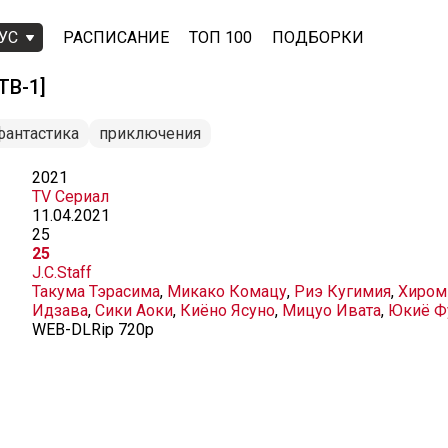
УС
РАСПИСАНИЕ
ТОП 100
ПОДБОРКИ
ТВ-1]
фантастика
приключения
2021
TV Сериал
11.04.2021
25
25
J.C.Staff
Такума Тэрасима
,
Микако Комацу
,
Риэ Кугимия
,
Хиром
Идзава
,
Сики Аоки
,
Киёно Ясуно
,
Мицуо Ивата
,
Юкиё Ф
WEB-DLRip 720p