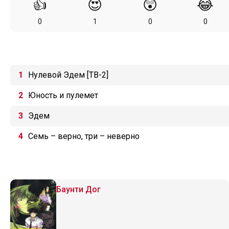
👍
😍
😲
😂
0
1
0
0
Нулевой Эдем [ТВ-2]
Юность и пулемет
Эдем
Семь – верно, три – неверно
Баунти Дог