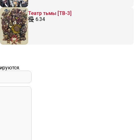
Театр тьмы [ТВ-3]
6.34
ируются.