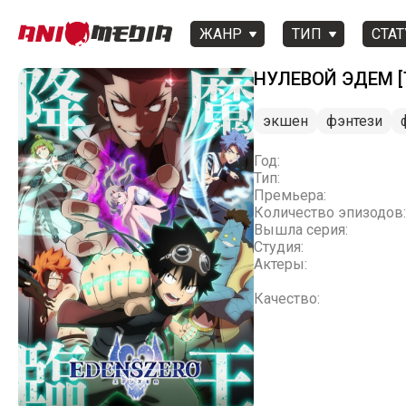
ЖАНР
ТИП
СТАТ
НУЛЕВОЙ ЭДЕМ [
экшен
фэнтези
Год:
Тип:
Премьера:
Количество эпизодов:
Вышла серия:
Студия:
Актеры:
Качество: