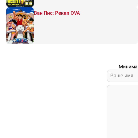
Ван Пис: Рекап OVA
Минимал