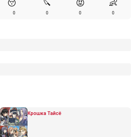
😴
🔪
😡
👶
0
0
0
0
Крошка Тайсё