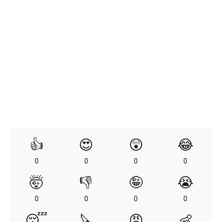
👍
😍
😲
😂
0
0
0
0
🤯
👎
🤪
😭
0
0
0
0
😴
🔪
😡
👶