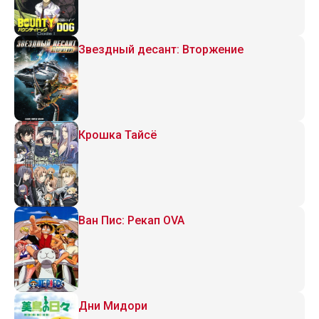
Звездный десант: Вторжение
Крошка Тайсё
Ван Пис: Рекап OVA
Дни Мидори