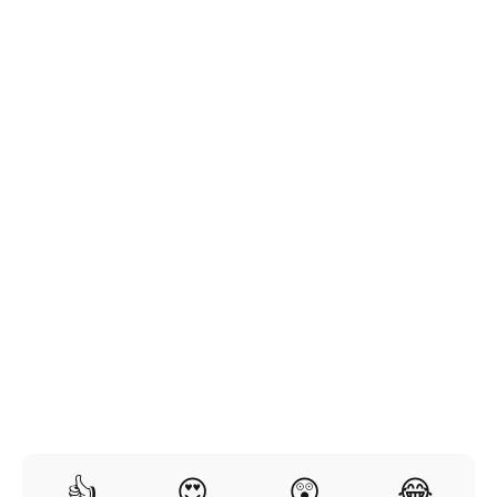
👍
😍
😲
😂