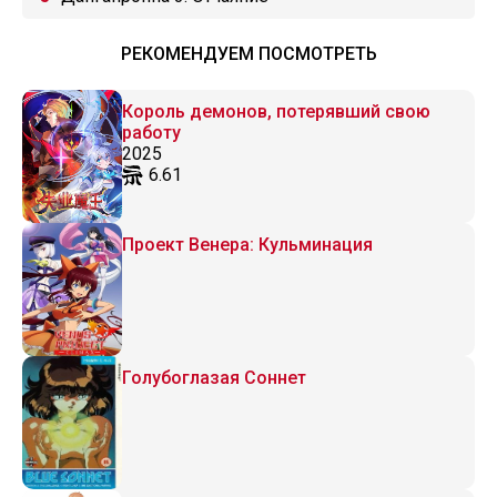
РЕКОМЕНДУЕМ ПОСМОТРЕТЬ
Король демонов, потерявший свою
работу
2025
6.61
Проект Венера: Кульминация
Голубоглазая Соннет