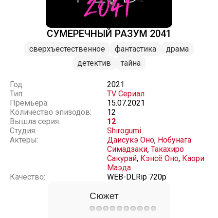
СУМЕРЕЧНЫЙ РАЗУМ 2041
сверхъестественное
фантастика
драма
детектив
тайна
Год:
2021
Тип:
TV Сериал
Премьера:
15.07.2021
Количество эпизодов:
12
Вышла серия:
12
Студия:
Shirogumi
Актеры:
Даисукэ Оно
,
Нобунага
Симадзаки
,
Такахиро
Сакурай
,
Кэнсё Оно
,
Каори
Маэда
Качество:
WEB-DLRip 720p
Сюжет