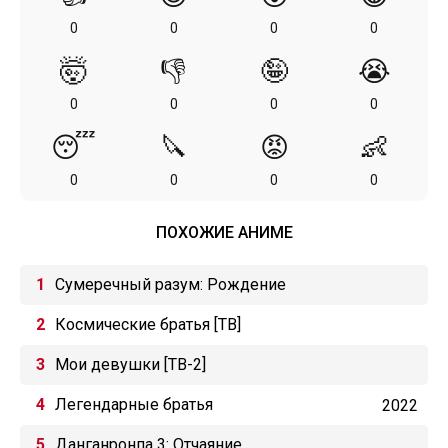
0
0
0
0
🤯
👎
🤪
😭
0
0
0
0
😴
🔪
😡
👶
0
0
0
0
ПОХОЖИЕ АНИМЕ
Сумеречный разум: Рождение
Космические братья [ТВ]
Мои девушки [ТВ-2]
Легендарные братья
2022
Данганронпа 3: Отчаяние