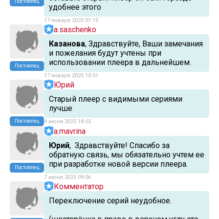
Постоялец
удобнее этого
17 января 2025 01:15
a.saschenko
Казанова
, Здравствуйте, Ваши замечания
и пожелания будут учтены при
использовании плеера в дальнейшем.
Постоялец
17 января 2025 10:51
Юрий
Старый плеер с видимыми сериями
лучше
Постоялец
4 июня 2025 18:55
a.mavrina
Юрий
, Здравствуйте! Спасибо за
обратную связь, мы обязательно учтем ее
при разработке новой версии плеера.
Постоялец
7 июня 2025 09:06
Комментатор
Переключение серий неудобное.