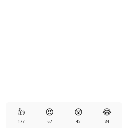
👍
😍
😲
😂
177
67
43
34