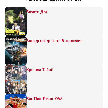
Баунти Дог
Звездный десант: Вторжение
Крошка Тайсё
Ван Пис: Рекап OVA