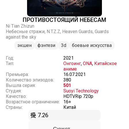
ПРОТИВОСТОЯЩИЙ НЕБЕСАМ
Ni Tian Zhizun
Небесные стражи, N.T.Z.Z, Heaven Guards, Guards
against the sky
экшен
фэнтези
3d
боевые искусства
Год:
2021
Тип:
Онгоинг
,
ONA
,
Китайское
аниме
Премьера:
16.07.2021
Количество эпизодов:
380
Вышла серия:
501
Студия:
Suoyi Technology
Качество:
HDTVRip 720p
Возрастное ограничение:
16+
Страны:
Китай
7.26
Сюжет