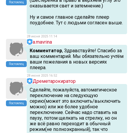
(шестерёнка в право в верхнем углу это
Постоялец
оказывается свет и затемнение.)
Ну и самое главное сделайте плеер
поудобнее. Тут с людьми согласен выше.
28 июня 2025 11:14
a.mavrina
Комментатор
, Здравствуйте! Спасибо за
ваш комментарий. Мы обязательно учтём
ваши пожелания в новых версиях
Постоялец
плеера.
28 июня 2025 16:52
Дреметарокиратор
Сделайте, пожалуйста, автоматическое
переключение на следующую
серию(может это включить/выключить
Постоялец
можно) или же более удобное
переключение. Сейчас надо ставить на
паузу, потом щелкать на стрелку, но он
же всё равно переходит в обычный
режим(не полноэкранный), так что