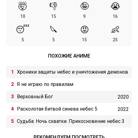
🤯
👎
🤪
😭
10
15
9
16
😴
🔪
😡
👶
5
5
15
25
ПОХОЖИЕ АНИМЕ
Хроники защиты небес и уничтожения демонов
Я не играю по правилам
Верховный Бог
2020
Расколотая битвой синева небес 5
2022
Судьба: Ночь схватки. Прикосновение небес 3
РЕКОМЕНДУЕМ ПОСМОТРЕТЬ