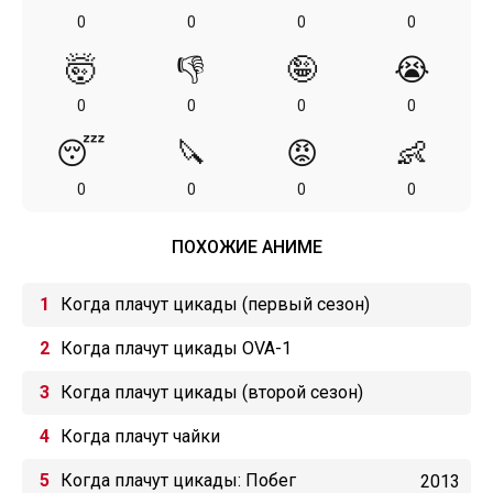
0
0
0
0
🤯
👎
🤪
😭
0
0
0
0
😴
🔪
😡
👶
0
0
0
0
ПОХОЖИЕ АНИМЕ
Когда плачут цикады (первый сезон)
Когда плачут цикады OVA-1
Когда плачут цикады (второй сезон)
Когда плачут чайки
Когда плачут цикады: Побег
2013