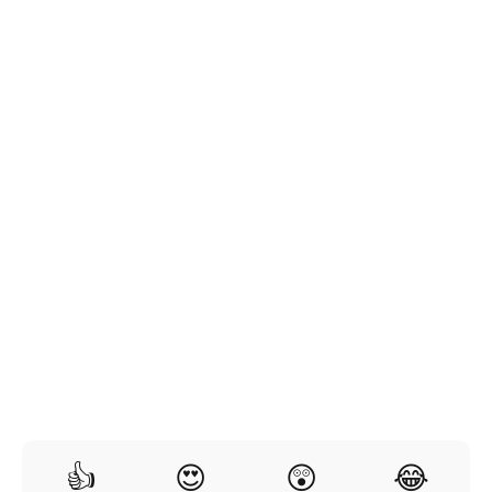
👍
😍
😲
😂