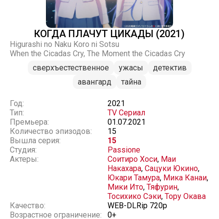
КОГДА ПЛАЧУТ ЦИКАДЫ (2021)
Higurashi no Naku Koro ni Sotsu
When the Cicadas Cry, The Moment the Cicadas Cry
сверхъестественное
ужасы
детектив
авангард
тайна
Год:
2021
Тип:
TV Сериал
Премьера:
01.07.2021
Количество эпизодов:
15
Вышла серия:
15
Студия:
Passione
Актеры:
Соитиро Хоси
,
Маи
Накахара
,
Сацуки Юкино
,
Юкари Тамура
,
Мика Канаи
,
Мики Ито
,
Тяфурин
,
Тосихико Сэки
,
Тору Окава
Качество:
WEB-DLRip 720p
Возрастное ограничение:
0+