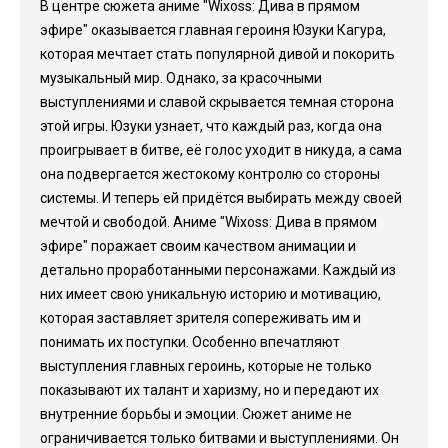
В центре сюжета аниме "Wixoss: Дива в прямом
эфире" оказывается главная героиня Юзуки Кагура,
которая мечтает стать популярной дивой и покорить
музыкальный мир. Однако, за красочными
выступлениями и славой скрывается темная сторона
этой игры. Юзуки узнает, что каждый раз, когда она
проигрывает в битве, её голос уходит в никуда, а сама
она подвергается жестокому контролю со стороны
системы. И теперь ей придётся выбирать между своей
мечтой и свободой. Аниме "Wixoss: Дива в прямом
эфире" поражает своим качеством анимации и
детально проработанными персонажами. Каждый из
них имеет свою уникальную историю и мотивацию,
которая заставляет зрителя сопереживать им и
понимать их поступки. Особенно впечатляют
выступления главных героинь, которые не только
показывают их талант и харизму, но и передают их
внутренние борьбы и эмоции. Сюжет аниме не
ограничивается только битвами и выступлениями. Он