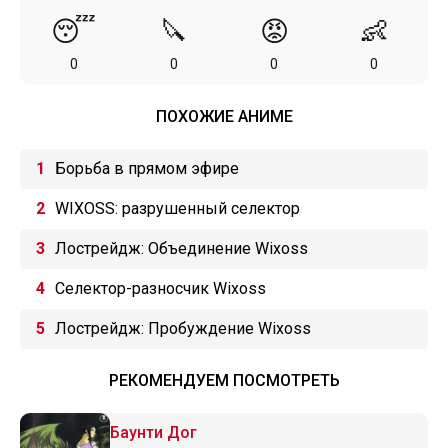
😴
🔪
😡
👶
0
0
0
0
ПОХОЖИЕ АНИМЕ
Борьба в прямом эфире
WIXOSS: разрушенный селектор
Лострейдж: Объединение Wixoss
Селектор-разносчик Wixoss
Лострейдж: Пробуждение Wixoss
РЕКОМЕНДУЕМ ПОСМОТРЕТЬ
Баунти Дог