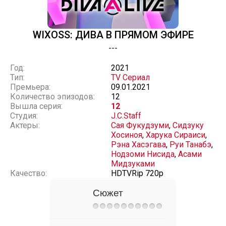
WIXOSS: ДИВА В ПРЯМОМ ЭФИРЕ
---
Год:
2021
Тип:
TV Сериал
Премьера:
09.01.2021
Количество эпизодов:
12
Вышла серия:
12
Студия:
J.C.Staff
Актеры:
Сая Фукудзуми
,
Сидзуку
Хосиноя
,
Харука Сираиси
,
Рэна Хасэгава
,
Руи Танабэ
,
Нодзоми Нисида
,
Асами
Мидзуками
Качество:
HDTVRip 720p
Сюжет