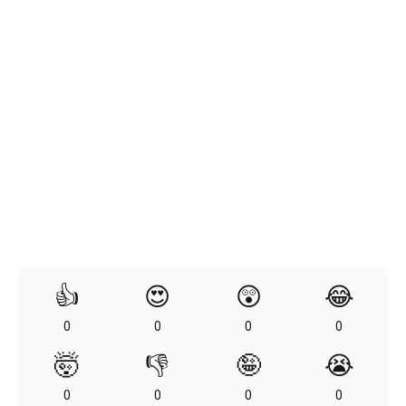
👍
😍
😲
😂
0
0
0
0
🤯
👎
🤪
😭
0
0
0
0