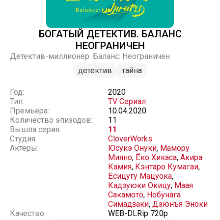
БОГАТЫЙ ДЕТЕКТИВ. БАЛАНС
НЕОГРАНИЧЕН
Детектив-миллионер. Баланс: Неограничен
детектив
тайна
Год:
2020
Тип:
TV Сериал
Премьера:
10.04.2020
Количество эпизодов:
11
Вышла серия:
11
Студия:
CloverWorks
Актеры:
Юсукэ Онуки
,
Мамору
Мияно
,
Ёко Хикаса
,
Акира
Камия
,
Кэнтаро Кумагаи
,
Ёсицугу Мацуока
,
Кадзуюки Окицу
,
Маая
Сакамото
,
Нобунага
Симадзаки
,
Дзюнъя Эноки
Качество:
WEB-DLRip 720p