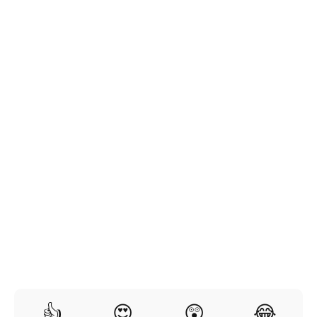
👍
😍
😲
😂