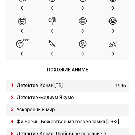
0
0
0
0
🤯
👎
🤪
😭
0
0
0
0
😴
🔪
😡
👶
0
0
0
0
ПОХОЖИЕ АНИМЕ
Детектив Конан [ТВ]
1996
Детектив-медиум Якумо
Ускоренный мир
Фи Брейн: Божественная головоломка [ТВ-3]
Детектив Конан: Любовное послание в