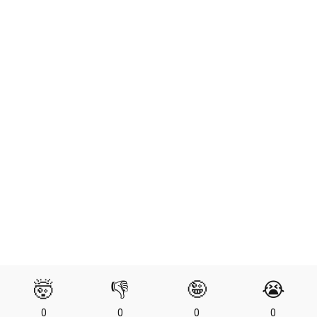
🤯
👎
🤪
😭
0
0
0
0