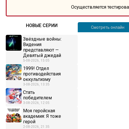
Осуществляется тестирова
НОВЫЕ СЕРИИ
Смотреть онлайн
Звёздные войны:
Видения
представляют —
Девятый джедай
5-08-2026, 15:05
1999! Отдел
противодействия
оккультизму
3-08-2026, 13:35
Стать
победителем
3-08-2026, 12:05
Моя геройская
академия: Я тоже
герой
2-08-2026, 21:35