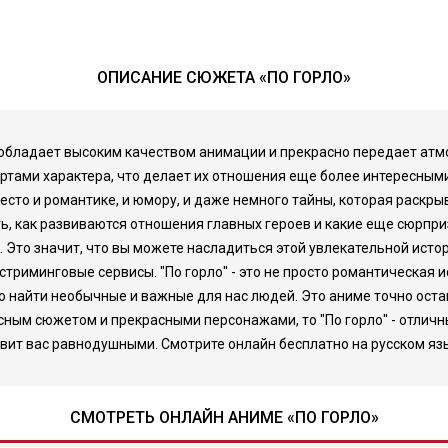
ОПИСАНИЕ СЮЖЕТА «ПО ГОРЛО»
но обладает высоким качеством анимации и прекрасно передает ат
ртами характера, что делает их отношения еще более интересным
место и романтике, и юмору, и даже немного тайны, которая раскр
, как развиваются отношения главных героев и какие еще сюрприз
 Это значит, что вы можете насладиться этой увлекательной истор
стриминговые сервисы. "По горло" - это не просто романтическая 
о найти необычные и важные для нас людей. Это аниме точно оста
есным сюжетом и прекрасными персонажами, то "По горло" - отли
авит вас равнодушными. Смотрите онлайн бесплатно на русском язы
СМОТРЕТЬ ОНЛАЙН АНИМЕ «ПО ГОРЛО»