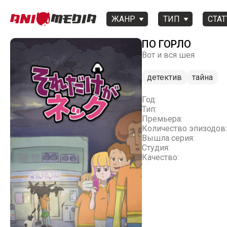
ЖАНР
ТИП
СТАТ
ПО ГОРЛО
Вот и вся шея
детектив
тайна
Год:
Тип:
Премьера:
Количество эпизодов:
Вышла серия:
Студия:
Качество: