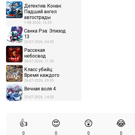
Детектив Конан:
Падший ангел
автострады
1-08-2026, 16:05
Санка Рэа: Эпизод
13
29-07-2026, 04:35
Рассекая
небосвод
28-07-2026, 11:35
Класс убийц:
Время каждого
26-07-2026, 09:05
Вечная воля 4
25-07-2026, 14:05
👍
😍
😲
😂
0
0
0
0