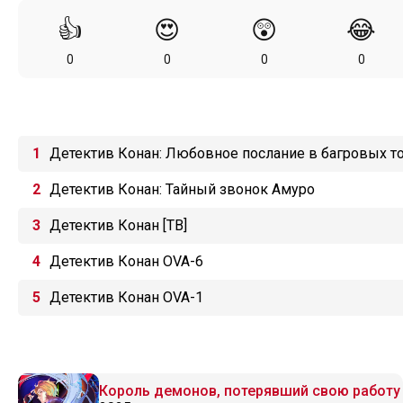
👍
😍
😲
😂
0
0
0
0
Детектив Конан: Любовное послание в багровых т
Детектив Конан: Тайный звонок Амуро
Детектив Конан [ТВ]
Детектив Конан OVA-6
Детектив Конан OVA-1
Король демонов, потерявший свою работу