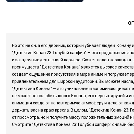
ОП
Но это не он, а его двойник, который убивает людей. Конану
"Детектив Конан 23: Голубой сапфир" — это продолжение з
и загадочных дел в своей карьере. Сюжет полон неожиданны
преимуществ "Детектива Конана" является высокое качеств
создает ощущение присутствия в мире аниме и погружает зр
привлекательным для широкой аудитории. Вы можете наслад
"Детектива Конана" — это уникальные и запоминающиеся пе
не может не полюбить юного Конана, его верных друзей и 
анимация создают неповторимую атмосферу и делают кажд
держать вас на краю кресла. В целом, "Детектив Конан 23: 
от просмотра, но и получите массу положительных эмоций и 
Смотрите "Детектива Конана 23: Голубой сапфир" онлайн бес