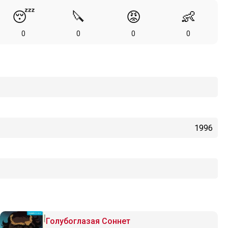
😴
🔪
😡
👶
0
0
0
0
1996
Голубоглазая Соннет