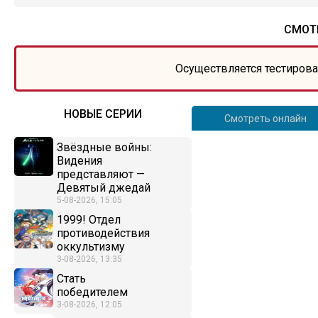
СМОТР
Осуществляется тестирова
НОВЫЕ СЕРИИ
Смотреть онлайн
Звёздные войны:
Видения
представляют —
Девятый джедай
5-08-2026, 15:05
1999! Отдел
противодействия
оккультизму
3-08-2026, 13:35
Стать
победителем
3-08-2026, 12:05