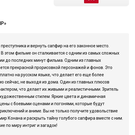
ИР»
 преступника и вернуть сапфир на его законное место.
 В этом фильме он сталкивается с одним из самых сложных
нии до последних минут фильма. Одним из главных
ется прекрасной прорисовкой персонажей и фонов. Это
латно на русском языке, что делает его еще более
 сейчас, не выходя из дома. Один из главных плюсов
актером, что делает их живыми и реалистичными. Зритель
 художественным стилем. Яркие цвета и динамичная
ны с боевыми сценами и погонями, которые будут
приключений и аниме. Вы не только получите удовольствие
мир Конана и раскрыть тайну голубого сапфира вместе с ним.
е по миру интриг и загадок!