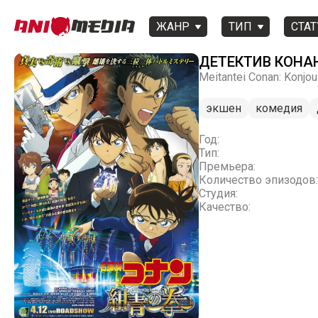
ЖАНР
ТИП
СТАТ
ДЕТЕКТИВ КОНАН
Meitantei Conan: Konjou
экшен
комедия
Год:
Тип:
Премьера:
Количество эпизодов:
Студия:
Качество: