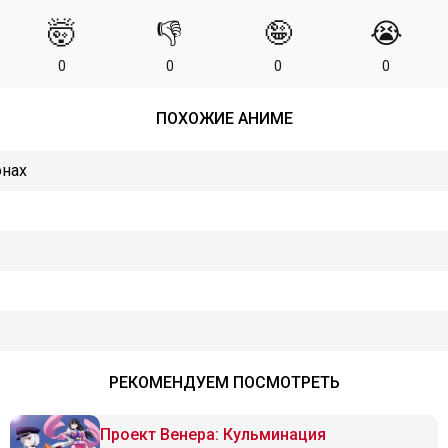
🤯
👎
🤪
😭
0
0
0
0
ПОХОЖИЕ АНИМЕ
онах
РЕКОМЕНДУЕМ ПОСМОТРЕТЬ
Проект Венера: Кульминация