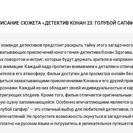
ИСАНИЕ СЮЖЕТА «ДЕТЕКТИВ КОНАН 23: ГОЛУБОЙ САПФ
 и команде детективов предстоит раскрыть тайну этого загадочного
ахватывающих приключений юного гения-детектива Конан Эдогавы.
х поворотов и интриг, которые будут держать зрителя в напряже
о анимации. Каждый кадр пропитан вниманием к деталям и отлича
ителя в его атмосферу. Фильм доступен для просмотра онлайн бесп
иться захватывающими приключениями Конана и его друзей прямо
рсонажи. Каждый из них обладает своей индивидуальностью и хар
интригующих злодеев. Кроме того, фильм отличается оригинальным
ую сцену запоминающейся. Особенно впечатляющими являются сце
Голубой сапфир" — это отличный выбор для любителей детективов, 
впечатлений. Не пропустите возможность окунуться в загадочный 
платно на русском языке и погрузитесь в увлекательное путешестви