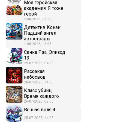
Моя геройская
академия: Я тоже
герой
2-08-2026, 21:35
Детектив Конан:
Падший ангел
автострады
1-08-2026, 16:05
Санка Рэа: Эпизод
13
29-07-2026, 04:35
Рассекая
небосвод
28-07-2026, 11:35
Класс убийц:
Время каждого
26-07-2026, 09:05
Вечная воля 4
25-07-2026, 14:05