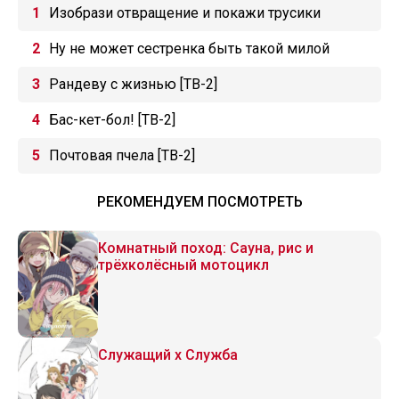
Изобрази отвращение и покажи трусики
Ну не может сестренка быть такой милой
Рандеву с жизнью [ТВ-2]
Бас-кет-бол! [ТВ-2]
Почтовая пчела [ТВ-2]
РЕКОМЕНДУЕМ ПОСМОТРЕТЬ
Комнатный поход: Сауна, рис и
трёхколёсный мотоцикл
Служащий x Служба