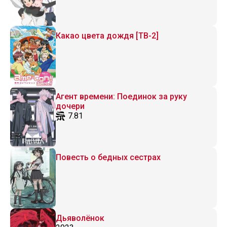
Какао цвета дождя [ТВ-2]
Агент времени: Поединок за руку
дочери
7.81
Повесть о бедных сестрах
Дьяволёнок