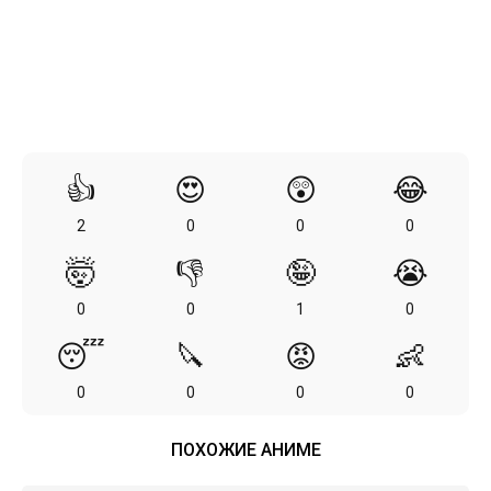
👍
😍
😲
😂
2
0
0
0
🤯
👎
🤪
😭
0
0
1
0
😴
🔪
😡
👶
0
0
0
0
ПОХОЖИЕ АНИМЕ