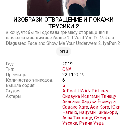
ИЗОБРАЗИ ОТВРАЩЕНИЕ И ПОКАЖИ
ТРУСИКИ 2
Я хочу, чтобы ты сделала гримасу отвращения и
показала мне нижнее бельё 2, I Want You To Make a
Disgusted Face and Show Me Your Underwear 2, IyaPan 2
этти
Год:
2019
Тип:
ONA
Премьера:
22.11.2019
Количество эпизодов:
6
Вышла серия:
6
Студия:
A-Real
,
UWAN Pictures
Актеры:
Сидзука Исигами
,
Тинацу
Акасаки
,
Харука Ёсимура
,
Савако Хата
,
Аои Кога
,
Юки
Нагано
,
Нацуми Такамори
,
Аяна Такэтацу
,
Сумирэ
Уэсака
,
Рэина Уэда