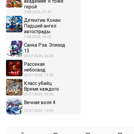
академия: Я тоже
герой
2-08-2026, 21:35
Детектив Конан:
Падший ангел
автострады
1-08-2026, 16:05
Санка Рэа: Эпизод
13
29-07-2026, 04:35
Рассекая
небосвод
28-07-2026, 11:35
Класс убийц:
Время каждого
26-07-2026, 09:05
Вечная воля 4
25-07-2026, 14:05