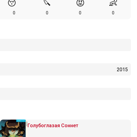
😴
🔪
😡
👶
0
0
0
0
2015
Голубоглазая Соннет