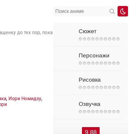
Сюжет
щенку до тех пор, пока
Персонажи
Рисовка
ака
,
Иори Номидзу
,
Озвучка
ори
9.88