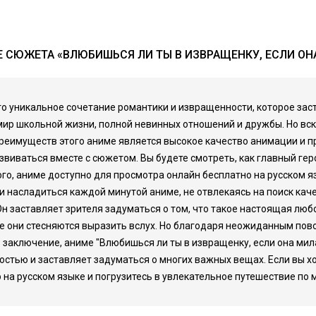
 СЮЖЕТА «ВЛЮБИШЬСЯ ЛИ ТЫ В ИЗВРАЩЕНКУ, ЕСЛИ ОН
это уникальное сочетание романтики и извращенности, которое зас
 мир школьной жизни, полной невинных отношений и дружбы. Но вс
преимуществ этого аниме является высокое качество анимации и 
звиваться вместе с сюжетом. Вы будете смотреть, как главный гер
ого, аниме доступно для просмотра онлайн бесплатно на русском я
и насладиться каждой минутой аниме, не отвлекаясь на поиск кач
н заставляет зрителя задуматься о том, что такое настоящая люб
е они стесняются выразить вслух. Но благодаря неожиданным пов
В заключение, аниме "Влюбишься ли ты в извращенку, если она мила
стью и заставляет задуматься о многих важных вещах. Если вы хот
 на русском языке и погрузитесь в увлекательное путешествие по 