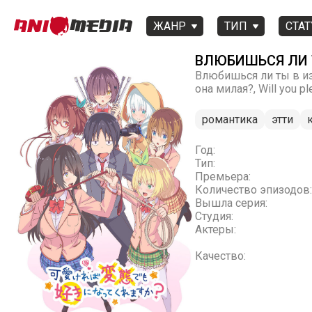
ЖАНР
ТИП
СТАТ
ВЛЮБИШЬСЯ ЛИ 
Влюбишься ли ты в из
она милая?, Will you plea
романтика
этти
Год:
Тип:
Премьера:
Количество эпизодов:
Вышла серия:
Студия:
Актеры:
Качество: