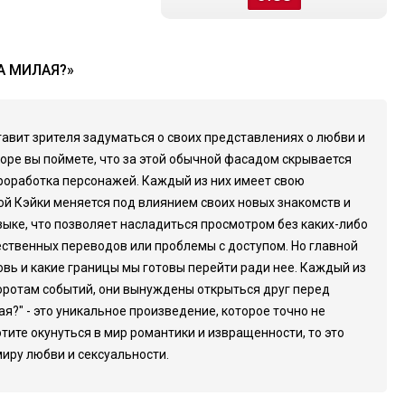
А МИЛАЯ?»
тавит зрителя задуматься о своих представлениях о любви и
коре вы поймете, что за этой обычной фасадом скрывается
проработка персонажей. Каждый из них имеет свою
ой Кэйки меняется под влиянием своих новых знакомств и
зыке, что позволяет насладиться просмотром без каких-либо
ественных переводов или проблемы с доступом. Но главной
овь и какие границы мы готовы перейти ради нее. Каждый из
оротам событий, они вынуждены открыться друг перед
я?" - это уникальное произведение, которое точно не
ите окунуться в мир романтики и извращенности, то это
миру любви и сексуальности.