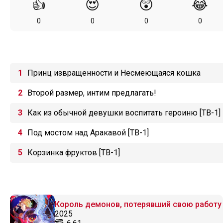
👍
😍
😲
😂
0
0
0
0
Принц извращенности и Несмеющаяся кошка
Второй размер, интим предлагать!
Как из обычной девушки воспитать героиню [ТВ-1]
Под мостом над Аракавой [ТВ-1]
Корзинка фруктов [ТВ-1]
Король демонов, потерявший свою работу
2025