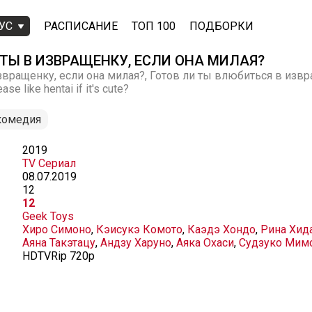
УС
РАСПИСАНИЕ
ТОП 100
ПОДБОРКИ
ТЫ В ИЗВРАЩЕНКУ, ЕСЛИ ОНА МИЛАЯ?
вращенку, если она милая?, Готов ли ты влюбиться в извра
se like hentai if it's cute?
комедия
2019
TV Сериал
08.07.2019
12
12
Geek Toys
Хиро Симоно
,
Кэисукэ Комото
,
Каэдэ Хондо
,
Рина Хид
Аяна Такэтацу
,
Андзу Харуно
,
Аяка Охаси
,
Судзуко Мим
HDTVRip 720p