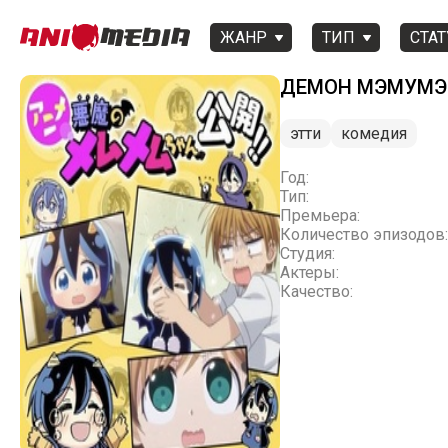
ЖАНР
ТИП
СТАТ
ДЕМОН МЭМУМ
этти
комедия
Год:
Тип:
Премьера:
Количество эпизодов:
Студия:
Актеры:
Качество: