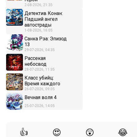
2-08-2026, 21:35
Детектив Конан:
Падший ангел
автострады
1-08-2026, 16:05
Санка Рэа: Эпизод
13
29-07-2026, 04:35
Рассекая
небосвод
28-07-2026, 11:35
Класс убийц:
Время каждого
26-07-2026, 09:05
Вечная воля 4
25-07-2026, 14:05
👍
😍
😲
😂