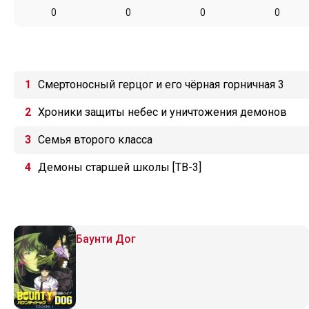
0
0
0
0
Смертоносный герцог и его чёрная горничная 3
Хроники защиты небес и уничтожения демонов
Семья второго класса
Демоны старшей школы [ТВ-3]
Баунти Дог