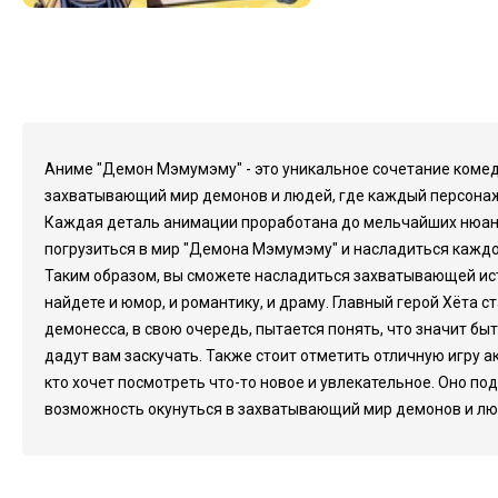
Аниме "Демон Мэмумэму" - это уникальное сочетание комедии
захватывающий мир демонов и людей, где каждый персонаж 
Каждая деталь анимации проработана до мельчайших нюансо
погрузиться в мир "Демона Мэмумэму" и насладиться каждо
Таким образом, вы сможете насладиться захватывающей ист
найдете и юмор, и романтику, и драму. Главный герой Хёта 
демонесса, в свою очередь, пытается понять, что значит б
дадут вам заскучать. Также стоит отметить отличную игру а
кто хочет посмотреть что-то новое и увлекательное. Оно по
возможность окунуться в захватывающий мир демонов и люд