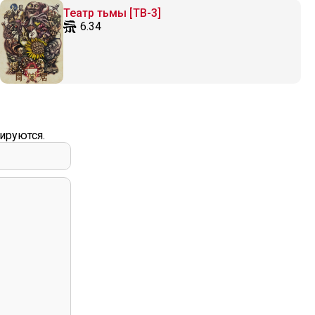
Театр тьмы [ТВ-3]
6.34
ируются.