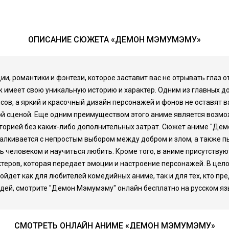
ОПИСАНИЕ СЮЖЕТА «ДЕМОН МЭМУМЭМУ»
, романтики и фэнтези, которое заставит вас не отрывать глаз от
имеет свою уникальную историю и характер. Одним из главных дос
в, а яркий и красочный дизайн персонажей и фонов не оставят 
й сценой. Еще одним преимуществом этого аниме является возмож
орией без каких-либо дополнительных затрат. Сюжет аниме "Дем
сталкивается с непростым выбором между добром и злом, а также п
ыть человеком и научиться любить. Кроме того, в аниме присутств
ктеров, которая передает эмоции и настроение персонажей. В цел
дойдет как для любителей комедийных аниме, так и для тех, кто пр
ей, смотрите "Демон Мэмумэму" онлайн бесплатно на русском яз
СМОТРЕТЬ ОНЛАЙН АНИМЕ «ДЕМОН МЭМУМЭМУ»