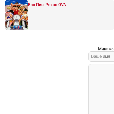
Ван Пис: Рекап OVA
Минимал