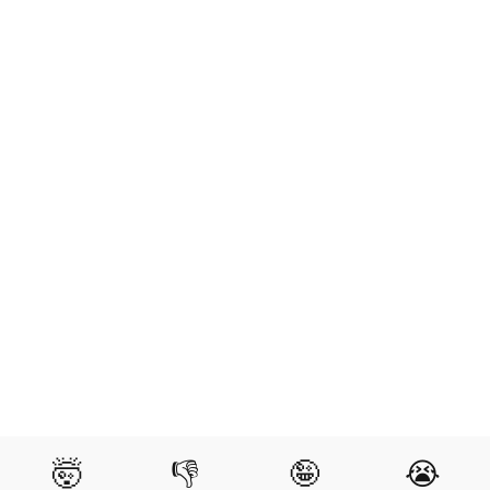
🤯
👎
🤪
😭