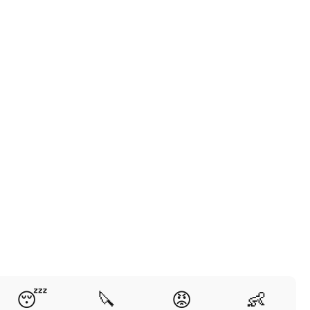
😴
🔪
😡
👶