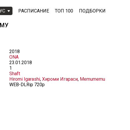
УС
РАСПИСАНИЕ
ТОП 100
ПОДБОРКИ
ЭМУ
2018
ONA
23.01.2018
1
Shaft
Hiromi Igarashi
,
Хироми Игараси
,
Memumemu
WEB-DLRip 720p