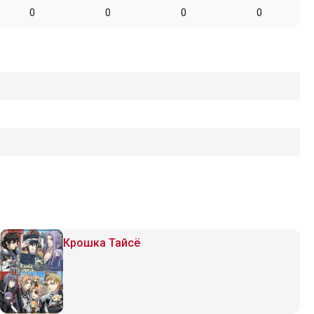
0
0
0
0
Крошка Тайсё