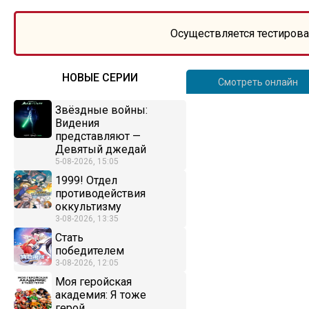
Осуществляется тестирова
НОВЫЕ СЕРИИ
Смотреть онлайн
Звёздные войны:
Видения
представляют —
Девятый джедай
5-08-2026, 15:05
1999! Отдел
противодействия
оккультизму
3-08-2026, 13:35
Стать
победителем
3-08-2026, 12:05
Моя геройская
академия: Я тоже
герой