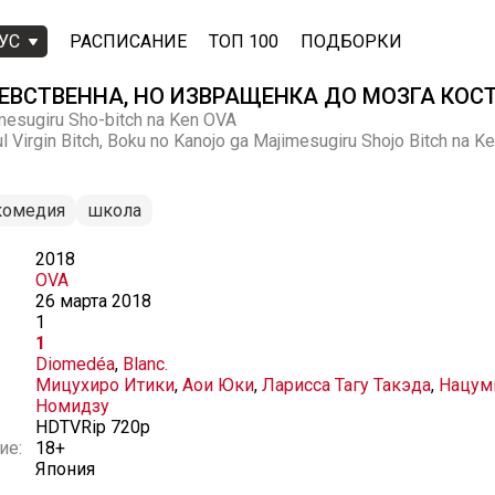
УС
РАСПИСАНИЕ
ТОП 100
ПОДБОРКИ
ЕВСТВЕННА, НО ИЗВРАЩЕНКА ДО МОЗГА КОС
mesugiru Sho-bitch na Ken OVA
ful Virgin Bitch, Boku no Kanojo ga Majimesugiru Shojo Bitch na Ke
комедия
школа
2018
OVA
26 марта 2018
1
1
Diomedéa
,
Blanc.
Мицухиро Итики
,
Аои Юки
,
Ларисса Тагу Такэда
,
Нацум
Номидзу
HDTVRip 720p
ие:
18+
Япония