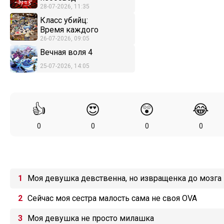
28-07-2026, 11:35
Класс убийц:
Время каждого
26-07-2026, 09:05
Вечная воля 4
25-07-2026, 14:05
👍
😍
😲
😂
0
0
0
0
Моя девушка девственна, но извращенка до мозга 
Сейчас моя сестра малость сама не своя OVA
Моя девушка не просто милашка