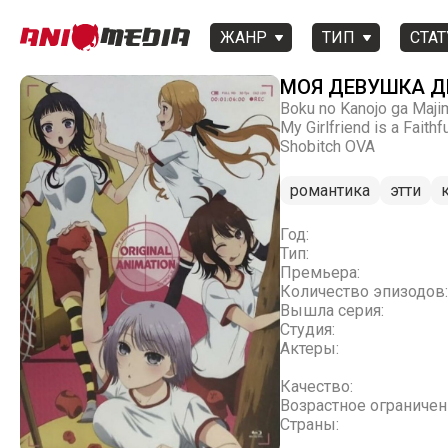
ЖАНР
ТИП
СТАТ
МОЯ ДЕВУШКА Д
Boku no Kanojo ga Maji
My Girlfriend is a Faith
Shobitch OVA
романтика
этти
Год:
Тип:
Премьера:
Количество эпизодов:
Вышла серия:
Студия:
Актеры:
Качество:
Возрастное ограничен
Страны: