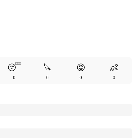
😴
🔪
😡
👶
0
0
0
0