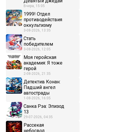
Девятый джедай
Вчера, 15:05
1999! Отдел
противодействия
оккультизму
3-08-2026, 13:35
Стать
победителем
3-08-2026, 12:05
Моя геройская
академия: Я тоже
герой
2-08-2026, 21:35
Детектив Конан:
Падший ангел
автострады
1-08-2026, 16:05
Санка Рэа: Эпизод
13
29-07-2026, 04:35
Рассекая
небосвод