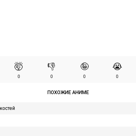
🤯
👎
🤪
😭
0
0
0
0
ПОХОЖИЕ АНИМЕ
костей