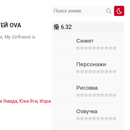
ТЕЙ OVA
6.32
n, My Girlfriend is
Сюжет
Персонажи
Рисовка
и Ямада
,
Юки Яги
,
Иори
Озвучка