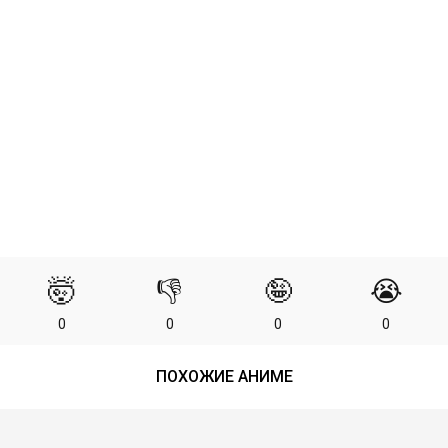
🤯
👎
🤪
😭
0
0
0
0
ПОХОЖИЕ АНИМЕ