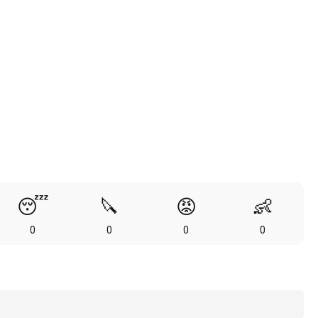
😴
🔪
😡
👶
0
0
0
0