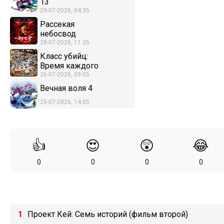
13
29-07-2026, 04:35
Рассекая
небосвод
28-07-2026, 11:35
Класс убийц:
Время каждого
26-07-2026, 09:05
Вечная воля 4
25-07-2026, 14:05
👍
😍
😲
😂
0
0
0
0
Проект Кей: Семь историй (фильм второй)