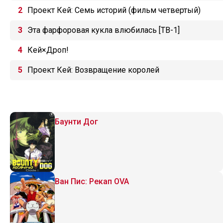
Проект Кей: Семь историй (фильм четвертый)
Эта фарфоровая кукла влюбилась [ТВ-1]
Кей×Дроп!
Проект Кей: Возвращение королей
Баунти Дог
Ван Пис: Рекап OVA