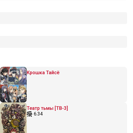
Крошка Тайсё
Театр тьмы [ТВ-3]
6.34