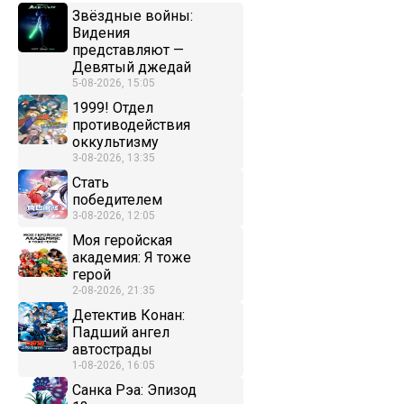
Звёздные войны:
Видения
представляют —
Девятый джедай
5-08-2026, 15:05
1999! Отдел
противодействия
оккультизму
3-08-2026, 13:35
Стать
победителем
3-08-2026, 12:05
Моя геройская
академия: Я тоже
герой
2-08-2026, 21:35
Детектив Конан:
Падший ангел
автострады
1-08-2026, 16:05
Санка Рэа: Эпизод