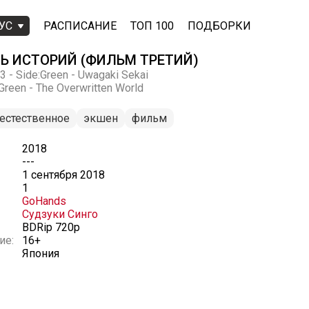
УС
РАСПИСАНИЕ
ТОП 100
ПОДБОРКИ
МЬ ИСТОРИЙ (ФИЛЬМ ТРЕТИЙ)
3 - Side:Green - Uwagaki Sekai
:Green - The Overwritten World
естественное
экшен
фильм
2018
---
1 сентября 2018
1
GoHands
Судзуки Синго
BDRip 720p
ие:
16+
Япония