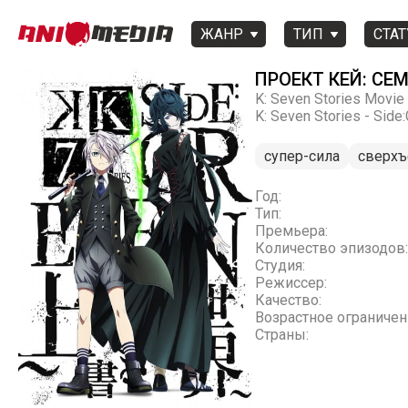
ЖАНР
ТИП
СТАТ
ПРОЕКТ КЕЙ: СЕ
K: Seven Stories Movie 
K: Seven Stories - Side
супер-сила
сверхъ
Год:
Тип:
Премьера:
Количество эпизодов:
Студия:
Режиссер:
Качество:
Возрастное ограничен
Страны: