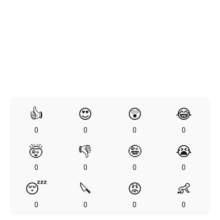
👍
😍
😲
😂
0
0
0
0
🤯
👎
🤪
😭
0
0
0
0
😴
🔪
😡
👶
0
0
0
0