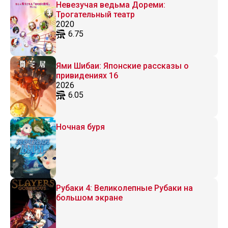
Невезучая ведьма Дореми:
Трогательный театр
2020
6.75
Ями Шибаи: Японские рассказы о
привидениях 16
2026
6.05
Ночная буря
Рубаки 4: Великолепные Рубаки на
большом экране