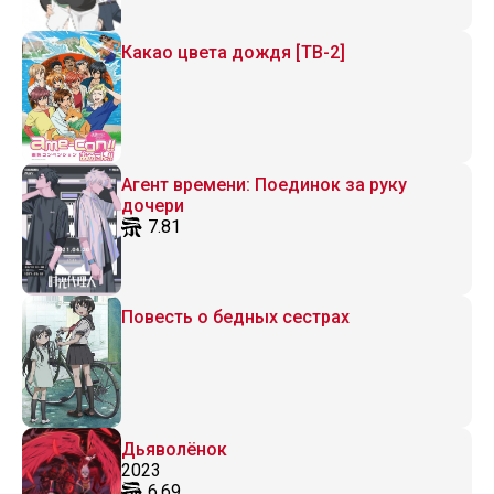
Какао цвета дождя [ТВ-2]
Агент времени: Поединок за руку
дочери
7.81
Повесть о бедных сестрах
Дьяволёнок
2023
6.69