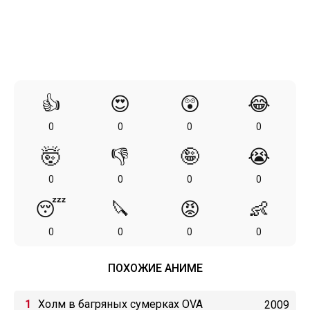
👍
😍
😲
😂
0
0
0
0
🤯
👎
🤪
😭
0
0
0
0
😴
🔪
😡
👶
0
0
0
0
ПОХОЖИЕ АНИМЕ
Холм в багряных сумерках OVA
2009