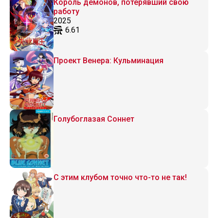
Король демонов, потерявший свою
работу
2025
6.61
Проект Венера: Кульминация
Голубоглазая Соннет
С этим клубом точно что-то не так!