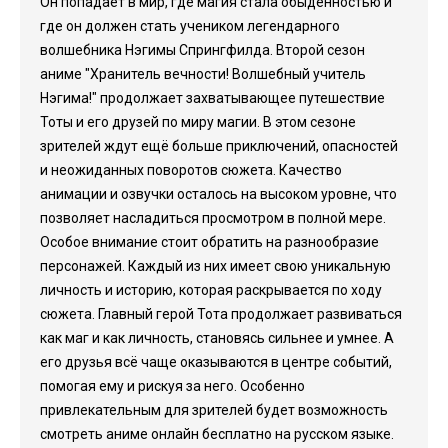
Он попадает в мир, где магия стала обыденностью и
где он должен стать учеником легендарного
волшебника Нэгимы Спрингфилда. Второй сезон
аниме "Хранитель вечности! Волшебный учитель
Нэгима!" продолжает захватывающее путешествие
Тоты и его друзей по миру магии. В этом сезоне
зрителей ждут ещё больше приключений, опасностей
и неожиданных поворотов сюжета. Качество
анимации и озвучки осталось на высоком уровне, что
позволяет насладиться просмотром в полной мере.
Особое внимание стоит обратить на разнообразие
персонажей. Каждый из них имеет свою уникальную
личность и историю, которая раскрывается по ходу
сюжета. Главный герой Тота продолжает развиваться
как маг и как личность, становясь сильнее и умнее. А
его друзья всё чаще оказываются в центре событий,
помогая ему и рискуя за него. Особенно
привлекательным для зрителей будет возможность
смотреть аниме онлайн бесплатно на русском языке.