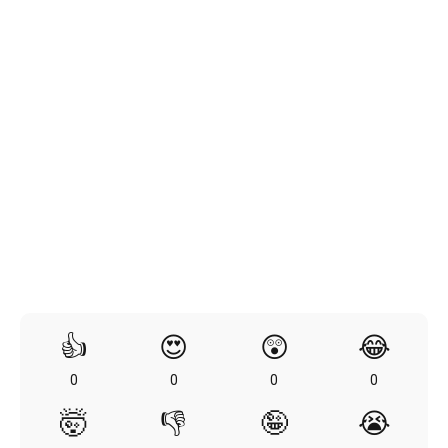
👍
😍
😲
😂
0
0
0
0
🤯
👎
🤪
😭