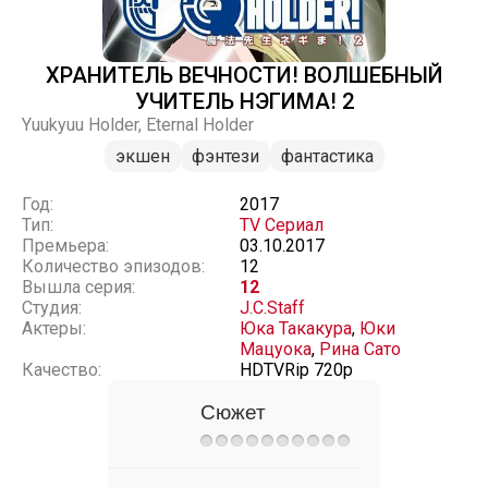
ХРАНИТЕЛЬ ВЕЧНОСТИ! ВОЛШЕБНЫЙ
УЧИТЕЛЬ НЭГИМА! 2
Yuukyuu Holder, Eternal Holder
экшен
фэнтези
фантастика
Год:
2017
Тип:
TV Сериал
Премьера:
03.10.2017
Количество эпизодов:
12
Вышла серия:
12
Студия:
J.C.Staff
Актеры:
Юка Такакура
,
Юки
Мацуока
,
Рина Сато
Качество:
HDTVRip 720p
Сюжет