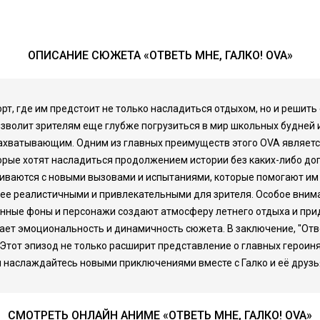
ОПИСАНИЕ СЮЖЕТА «ОТВЕТЬ МНЕ, ГАЛКО! OVA»
орт, где им предстоит не только насладиться отдыхом, но и решить 
зволит зрителям еще глубже погрузиться в мир школьных будней 
захватывающим. Одним из главных преимуществ этого OVA являетс
оторые хотят насладиться продолжением истории без каких-либо д
киваются с новыми вызовами и испытаниями, которые помогают им
лее реалистичными и привлекательными для зрителя. Особое вним
танные фоны и персонажи создают атмосферу летнего отдыха и при
т эмоциональность и динамичность сюжета. В заключение, "Ответь
 Этот эпизод не только расширит представление о главных героин
и наслаждайтесь новыми приключениями вместе с Галко и её друзь
СМОТРЕТЬ ОНЛАЙН АНИМЕ «ОТВЕТЬ МНЕ, ГАЛКО! OVA»