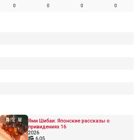
0
0
0
0
Ями Шибаи: Японские рассказы о
привидениях 16
2026
6.05