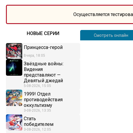
Осуществляется тестирова
НОВЫЕ СЕРИИ
Смотреть онлайн
Принцесса-герой
Вчера, 18:05
Звёздные войны:
Видения
представляют —
Девятый джедай
5-08-2026, 15:05
1999! Отдел
противодействия
оккультизму
3-08-2026, 13:35
Стать
победителем
3-08-2026, 12:05