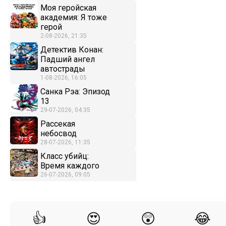
Моя геройская
академия: Я тоже
герой
2-08-2026, 21:35
Детектив Конан:
Падший ангел
автострады
1-08-2026, 16:05
Санка Рэа: Эпизод
13
29-07-2026, 04:35
Рассекая
небосвод
28-07-2026, 11:35
Класс убийц:
Время каждого
26-07-2026, 09:05
👍
😍
😲
😂