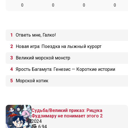
0
0
0
0
Ответь мне, Галко!
Новая игра: Поездка на лыжный курорт
Великий морской монстр
Ярость Багамута: Генезис — Короткие истории
Морской котик
Судьба/Великий приказ: Рицука
Фудзимару не понимает этого 2
2024
6.94