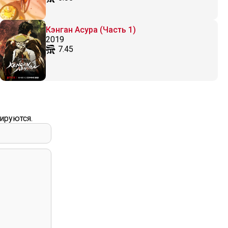
Кэнган Асура (Часть 1)
2019
7.45
ируются.