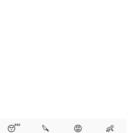
😴
🔪
😡
👶