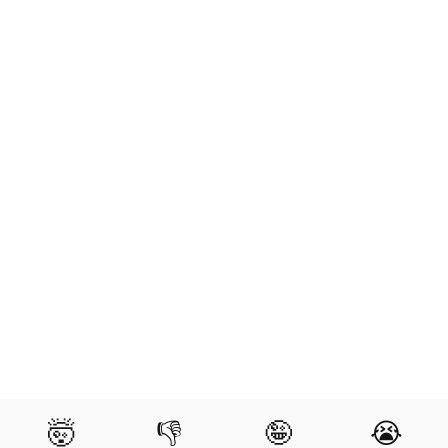
🤯
👎
🤪
😭