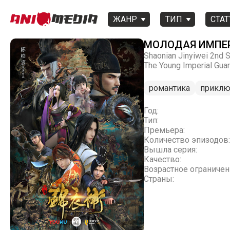
ЖАНР
ТИП
СТАТ
МОЛОДАЯ ИМПЕР
Shaonian Jinyiwei 2nd 
The Young Imperial Gua
романтика
приклю
Год:
Тип:
Премьера:
Количество эпизодов:
Вышла серия:
Качество:
Возрастное ограничен
Страны: