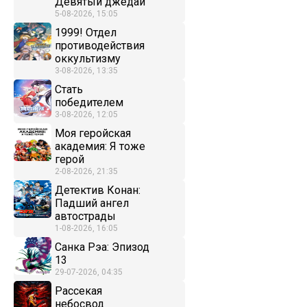
Девятый джедай
5-08-2026, 15:05
1999! Отдел
противодействия
оккультизму
3-08-2026, 13:35
Стать
победителем
3-08-2026, 12:05
Моя геройская
академия: Я тоже
герой
2-08-2026, 21:35
Детектив Конан:
Падший ангел
автострады
1-08-2026, 16:05
Санка Рэа: Эпизод
13
29-07-2026, 04:35
Рассекая
небосвод