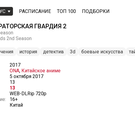
УС
РАСПИСАНИЕ
ТОП 100
ПОДБОРКИ
АТОРСКАЯ ГВАРДИЯ 2
Season
rds 2nd Season
чения
история
детектив
3d
боевые искусства
та
2017
ONA
,
Китайское аниме
5 октября 2017
13
13
WEB-DLRip 720p
ие:
16+
Китай