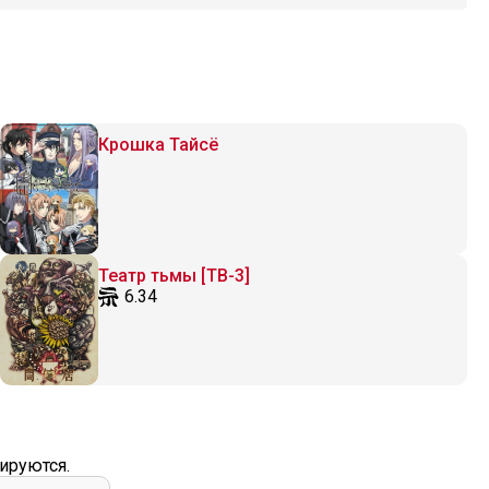
Крошка Тайсё
Театр тьмы [ТВ-3]
6.34
ируются.