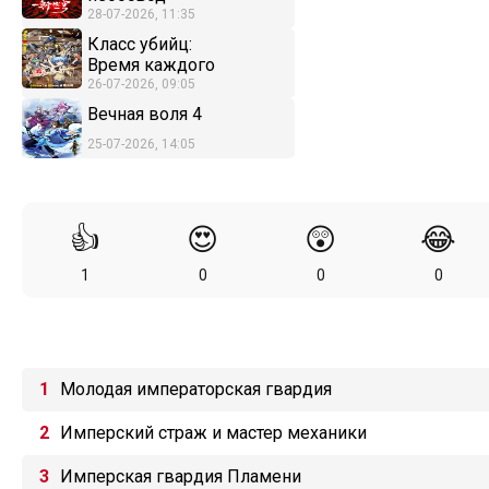
28-07-2026, 11:35
Класс убийц:
Время каждого
26-07-2026, 09:05
Вечная воля 4
25-07-2026, 14:05
👍
😍
😲
😂
1
0
0
0
Молодая императорская гвардия
Имперский страж и мастер механики
Имперская гвардия Пламени