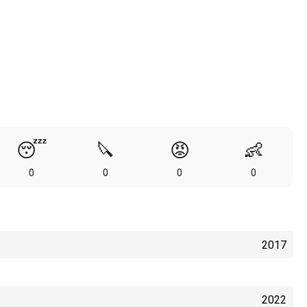
😴
🔪
😡
👶
0
0
0
0
2017
2022