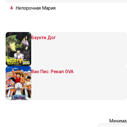
Непорочная Мария
Баунти Дог
Ван Пис: Рекап OVA
Минимал