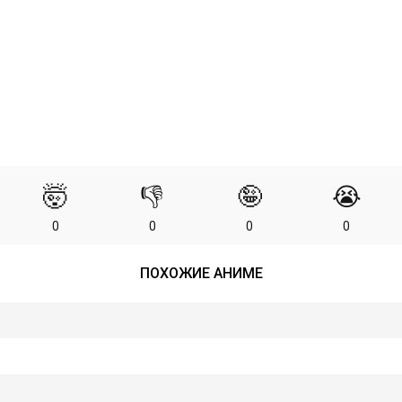
🤯
👎
🤪
😭
0
0
0
0
ПОХОЖИЕ АНИМЕ