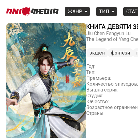
ЖАНР
ТИП
СТАТ
КНИГА ДЕВЯТИ З
Jiu Chen Fengyun Lu
The Legend of Yang Ch
экшен
фэнтези
Год:
Тип:
Премьера:
Количество эпизодов:
Вышла серия:
Студия:
Качество:
Возрастное ограничен
Страны: