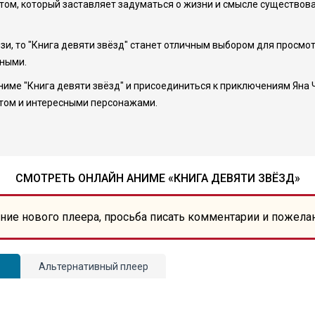
ом, который заставляет задуматься о жизни и смысле существован
и, то "Книга девяти звёзд" станет отличным выбором для просмотр
шными.
име "Книга девяти звёзд" и присоединиться к приключениям Яна Ч
том и интересными персонажами.
СМОТРЕТЬ ОНЛАЙН АНИМЕ «КНИГА ДЕВЯТИ ЗВЁЗД»
ние нового плеера, просьба писать комментарии и пожела
Альтернативный плеер