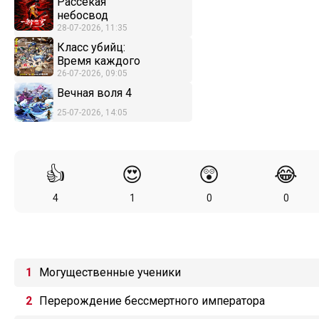
Рассекая
небосвод
28-07-2026, 11:35
Класс убийц:
Время каждого
26-07-2026, 09:05
Вечная воля 4
25-07-2026, 14:05
👍
😍
😲
😂
4
1
0
0
Могущественные ученики
Перерождение бессмертного императора