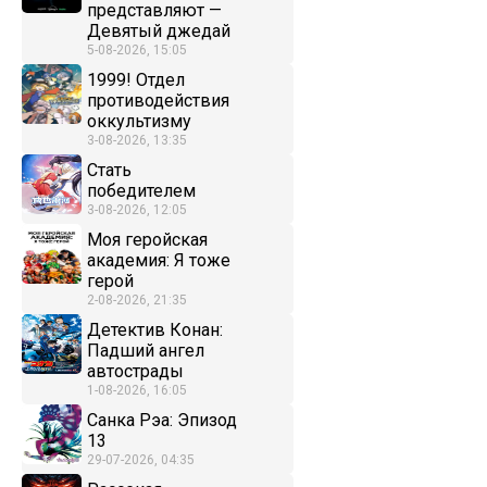
представляют —
Девятый джедай
5-08-2026, 15:05
1999! Отдел
противодействия
оккультизму
3-08-2026, 13:35
Стать
победителем
3-08-2026, 12:05
Моя геройская
академия: Я тоже
герой
2-08-2026, 21:35
Детектив Конан:
Падший ангел
автострады
1-08-2026, 16:05
Санка Рэа: Эпизод
13
29-07-2026, 04:35