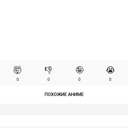
🤯
👎
🤪
😭
0
0
0
0
ПОХОЖИЕ АНИМЕ