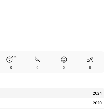
😴
🔪
😡
👶
0
0
0
0
2024
2020