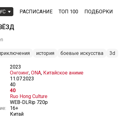
УС
РАСПИСАНИЕ
ТОП 100
ПОДБОРКИ
ВЁЗД
en
приключения
история
боевые искусства
3d
2023
Онгоинг
,
ONA
,
Китайское аниме
11.07.2023
40
40
Ruo Hong Culture
WEB-DLRip 720p
ие:
16+
Китай