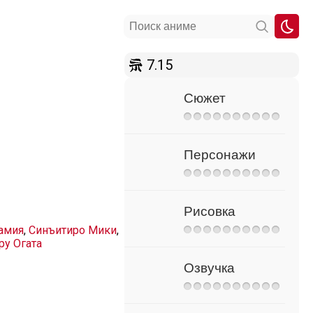
7.15
Сюжет
Персонажи
Рисовка
амия
,
Синъитиро Мики
,
у Огата
Озвучка