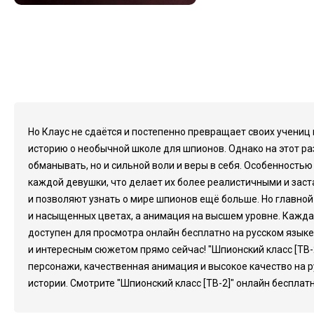
Но Клаус не сдаётся и постепенно превращает своих учени
историю о необычной школе для шпионов. Однако на этот ра
обманывать, но и сильной воли и веры в себя. Особенность
каждой девушки, что делает их более реалистичными и зас
и позволяют узнать о мире шпионов ещё больше. Но главной
и насыщенных цветах, а анимация на высшем уровне. Кажда
доступен для просмотра онлайн бесплатно на русском язык
и интересным сюжетом прямо сейчас! "Шпионский класс [ТВ-
персонажи, качественная анимация и высокое качество на р
истории. Смотрите "Шпионский класс [ТВ-2]" онлайн бесплат