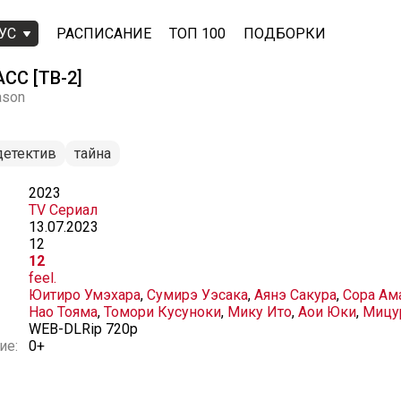
УС
РАСПИСАНИЕ
ТОП 100
ПОДБОРКИ
С [ТВ-2]
ason
детектив
тайна
2023
TV Сериал
13.07.2023
12
12
feel.
Юитиро Умэхара
,
Сумирэ Уэсака
,
Аянэ Сакура
,
Сора Ам
Нао Тояма
,
Томори Кусуноки
,
Мику Ито
,
Аои Юки
,
Мицур
WEB-DLRip 720p
ие:
0+