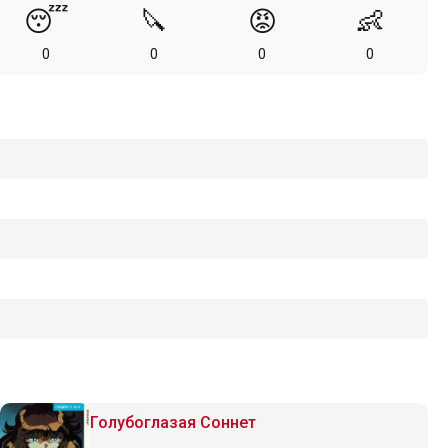
😴
🔪
😡
👶
0
0
0
0
Голубоглазая Соннет