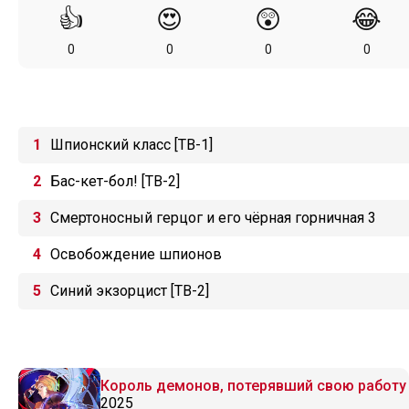
👍
😍
😲
😂
0
0
0
0
Шпионский класс [ТВ-1]
Бас-кет-бол! [ТВ-2]
Смертоносный герцог и его чёрная горничная 3
Освобождение шпионов
Синий экзорцист [ТВ-2]
Король демонов, потерявший свою работу
2025