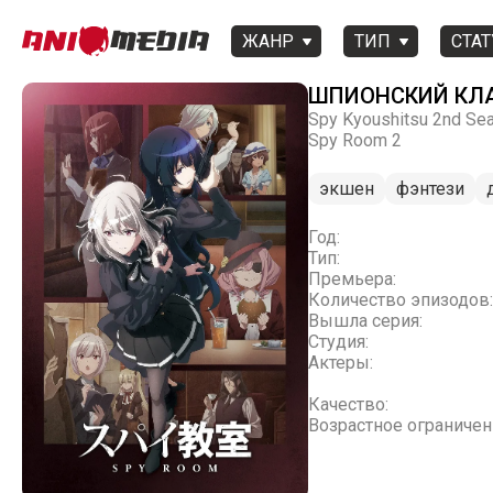
ЖАНР
ТИП
СТАТ
ШПИОНСКИЙ КЛАС
Spy Kyoushitsu 2nd Se
Spy Room 2
экшен
фэнтези
Год:
Тип:
Премьера:
Количество эпизодов:
Вышла серия:
Студия:
Актеры:
Качество:
Возрастное ограничен