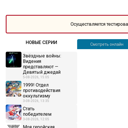
Осуществляется тестирова
НОВЫЕ СЕРИИ
Смотреть онлайн
Звёздные войны:
Видения
представляют —
Девятый джедай
5-08-2026, 15:05
1999! Отдел
противодействия
оккультизму
3-08-2026, 13:35
Стать
победителем
3-08-2026, 12:05
Моя геройская