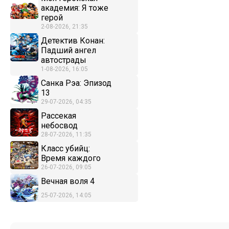
академия: Я тоже
герой
2-08-2026, 21:35
Детектив Конан:
Падший ангел
автострады
1-08-2026, 16:05
Санка Рэа: Эпизод
13
29-07-2026, 04:35
Рассекая
небосвод
28-07-2026, 11:35
Класс убийц:
Время каждого
26-07-2026, 09:05
Вечная воля 4
25-07-2026, 14:05