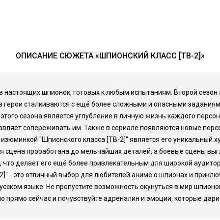
ОПИСАНИЕ СЮЖЕТА «ШПИОНСКИЙ КЛАСС [ТВ-2]»
ц в настоящих шпионок, готовых к любым испытаниям. Второй сез
з герои сталкиваются с ещё более сложными и опасными заданиями
ю этого сезона является углубление в личную жизнь каждого персо
тавляет сопереживать им. Также в сериале появляются новые пер
 изюминкой "Шпионского класса [ТВ-2]" является его уникальный 
я сцена проработана до мельчайших деталей, а боевые сцены выг
е, что делает его ещё более привлекательным для широкой аудит
2]" - это отличный выбор для любителей аниме о шпионах и прикл
усском языке. Не пропустите возможность окунуться в мир шпион
но прямо сейчас и почувствуйте адреналин и эмоции, которые дари