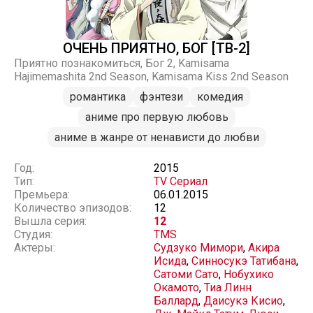
ОЧЕНЬ ПРИЯТНО, БОГ [ТВ-2]
Приятно познакомиться, Бог 2, Kamisama
Hajimemashita 2nd Season, Kamisama Kiss 2nd Season
романтика
фэнтези
комедия
аниме про первую любовь
аниме в жанре от ненависти до любви
Год:
2015
Тип:
TV Сериал
Премьера:
06.01.2015
Количество эпизодов:
12
Вышла серия:
12
Студия:
TMS
Актеры:
Судзуко Мимори
,
Акира
Исида
,
Синносукэ Татибана
,
Сатоми Сато
,
Нобухико
Окамото
,
Тиа Линн
Баллард
,
Даисукэ Кисио
,