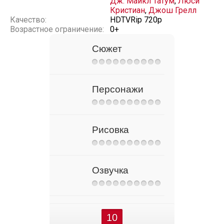
Дж. Майкл Татум
,
Люси
Кристиан
,
Джош Грелл
Качество:
HDTVRip 720p
Возрастное ограничение:
0+
Сюжет
Персонажи
Рисовка
Озвучка
10