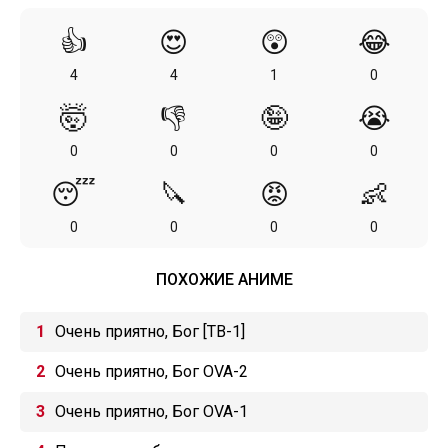
👍
😍
😲
😂
4
4
1
0
🤯
👎
🤪
😭
0
0
0
0
😴
🔪
😡
👶
0
0
0
0
ПОХОЖИЕ АНИМЕ
Очень приятно, Бог [ТВ-1]
Очень приятно, Бог OVA-2
Очень приятно, Бог OVA-1