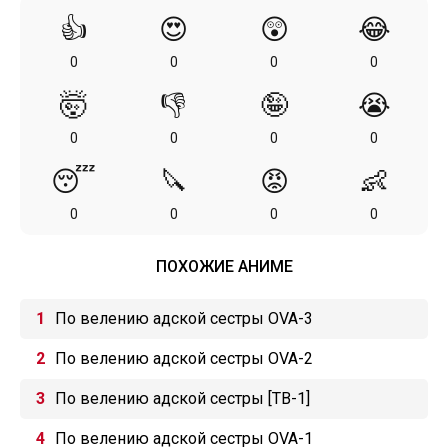
👍
😍
😲
😂
0
0
0
0
🤯
👎
🤪
😭
0
0
0
0
😴
🔪
😡
👶
0
0
0
0
ПОХОЖИЕ АНИМЕ
По велению адской сестры OVA-3
По велению адской сестры OVA-2
По велению адской сестры [ТВ-1]
По велению адской сестры OVA-1