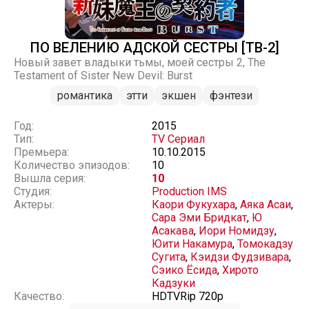
ПО ВЕЛЕНИЮ АДСКОЙ СЕСТРЫ [ТВ-2]
Новый завет владыки тьмы, моей сестры 2, The
Testament of Sister New Devil: Burst
романтика
этти
экшен
фэнтези
Год:
2015
Тип:
TV Сериал
Премьера:
10.10.2015
Количество эпизодов:
10
Вышла серия:
10
Студия:
Production IMS
Актеры:
Каори Фукухара
,
Аяка Асаи
,
Сара Эми Бридкат
,
Ю
Асакава
,
Иори Номидзу
,
Юити Накамура
,
Томокадзу
Сугита
,
Кэидзи Фудзивара
,
Сэико Ёсида
,
Хирото
Кадзуки
Качество:
HDTVRip 720p