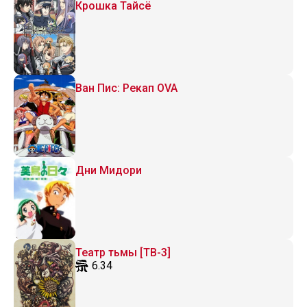
Крошка Тайсё
Ван Пис: Рекап OVA
Дни Мидори
Театр тьмы [ТВ-3]
6.34