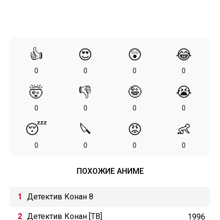
👍
😍
😲
😂
0
0
0
0
🤯
👎
🤪
😭
0
0
0
0
😴
🔪
😡
👶
0
0
0
0
ПОХОЖИЕ АНИМЕ
Детектив Конан 8
Детектив Конан [ТВ]
1996