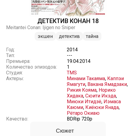
ДЕТЕКТИВ КОНАН 18
Meitantei Conan: Ijigen no Sniper
экшен
детектив
тайна
Год:
2014
Тип:
---
Премьера:
19.04.2014
Количество эпизодов:
1
Студия:
TMS
Актеры:
Минами Такаяма
,
Каппэи
Ямагути
,
Вакана Ямадзаки
,
Рикия Кояма
,
Норико
Хидака
,
Сюити Икэда
,
Миюки Итидзё
,
Иэмаса
Каюми
,
Киёюки Янада
,
Рётаро Окиаю
Качество:
BDRip 720p
Сюжет