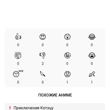
👍
😍
😲
😂
0
0
0
0
🤯
👎
🤪
😭
0
2
0
0
😴
🔪
😡
👶
0
0
1
1
ПОХОЖИЕ АНИМЕ
Приключения Котэцу