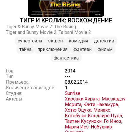
ТИГР И КРОЛИК: ВОСХОЖДЕНИЕ
Tiger & Bunny Movie 2: The Rising
Tiger and Bunny Movie 2, Taibani Movie 2
супер-сила
экшен
комедия
детектив
тайна
приключения
фэнтези
фильм
фантастика
Год:
2014
Тип:
---
Премьера:
08.02.2014
Количество эпизодов:
1
Студия:
Sunrise
Актеры:
Хироаки Хирата
,
Масакадзу
Морита
,
Юити Накамура
,
Хотю Оцука
,
Минако
Котобуки
,
Кэндзиро Цуда
,
Таитэн Кусуноки
,
Го Иноэ
,
Мария Исэ
,
Нобухико