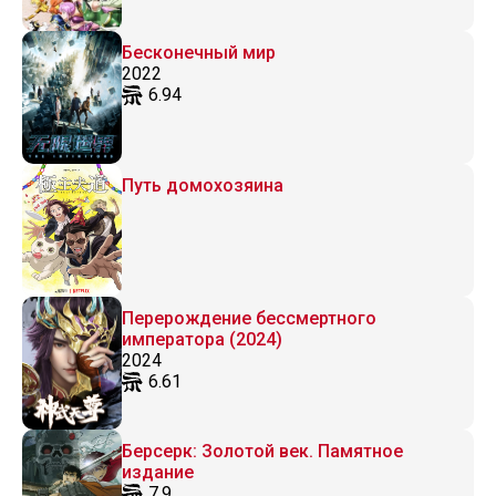
Бесконечный мир
2022
6.94
Путь домохозяина
Перерождение бессмертного
императора (2024)
2024
6.61
Берсерк: Золотой век. Памятное
издание
7.9