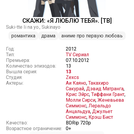
СКАЖИ: «Я ЛЮБЛЮ ТЕБЯ». [ТВ]
Suki-tte Ii na yo., Sukinayo
романтика
драма
аниме про первую любовь
Год:
2012
Тип:
TV Сериал
Премьера:
07.10.2012
Количество эпизодов:
13
Вышла серия:
13
Студия:
Zexcs
Актеры:
Аи Каяно
,
Такахиро
Сакурай
,
Дэвид Матранга
,
Крис Эйрс
,
Тиффани Грант
,
Молли Сирси
,
Женевьева
Симмонс
,
Леральдо
Анцальдуа
,
Джульет
Симмонс
,
Крэш Бист
Качество:
BDRip 720p
Возрастное ограничение:
0+