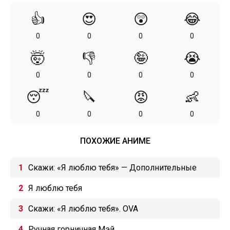
👍
😍
😲
😂
0
0
0
0
🤯
👎
🤪
😭
0
0
0
0
😴
🔪
😡
👶
0
0
0
0
ПОХОЖИЕ АНИМЕ
Скажи: «Я люблю тебя» — Дополнительные
эпизоды
Я люблю тебя
Скажи: «Я люблю тебя». OVA
Ручная горничная Мэй