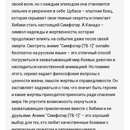
своей воле, но с каждым эпизодом она становится
сильнее и увереннее в себе. Цубаса – опытная боец,
которая скрывает свои темные секреты и помогает
Хибики стать настоящей Симфогир. А Канадэ –
символ надежды и жертвенности, которая
продолжает влиять на события даже после своей
смерти. Смотреть аниме "Симфогир [ТВ-1]" онлайн
бесплатно на русском языке – это отличный способ
погрузиться в захватывающий мир боевых девочек и
насладиться качественной анимацией. Но помимо
этого, сериал задает философские вопросы о
ценности жизни, смысле жертвы и справедливости. Он
заставляет задуматься о том, что значит быть героем
и какие жертвы приходится приносить ради спасения
мира. Не упустите возможность окунуться в
захватывающее приключение вместе с Хибики и ее
друзьями. Аниме "Симфогир [ТВ-1]" – это хороший
выбор для тех, кто любит качественные боевики с
интересным сюжетом и запоминающимися