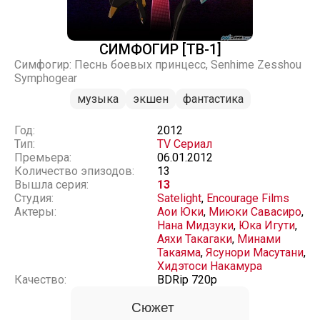
СИМФОГИР [ТВ-1]
Симфогир: Песнь боевых принцесс, Senhime Zesshou
Symphogear
музыка
экшен
фантастика
Год:
2012
Тип:
TV Сериал
Премьера:
06.01.2012
Количество эпизодов:
13
Вышла серия:
13
Студия:
Satelight
,
Encourage Films
Актеры:
Аои Юки
,
Миюки Савасиро
,
Нана Мидзуки
,
Юка Игути
,
Аяхи Такагаки
,
Минами
Такаяма
,
Ясунори Масутани
,
Хидэтоси Накамура
Качество:
BDRip 720p
Сюжет