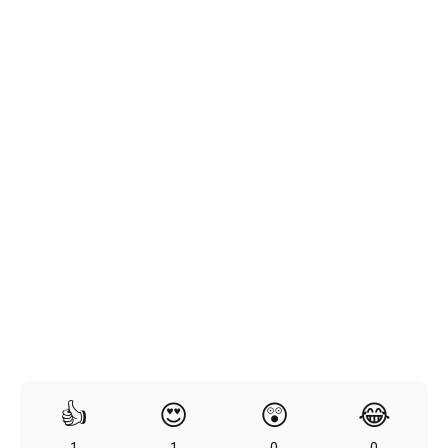
👍
😍
😲
😂