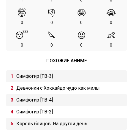
1
1
0
0
🤯
👎
🤪
😭
0
0
0
0
😴
🔪
😡
👶
0
0
0
0
ПОХОЖИЕ АНИМЕ
Симфогир [ТВ-3]
Девчонки с Хоккайдо чудо как милы
Симфогир [ТВ-4]
Симфогир [ТВ-2]
Король бойцов: На другой день