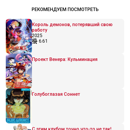
РЕКОМЕНДУЕМ ПОСМОТРЕТЬ
Король демонов, потерявший свою
работу
2025
6.61
Проект Венера: Кульминация
Голубоглазая Соннет
С этим клубом точно что-то не так!