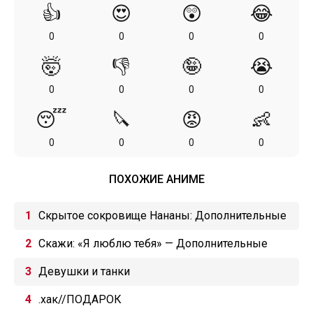
👍
😍
😲
😂
0
0
0
0
🤯
👎
🤪
😭
0
0
0
0
😴
🔪
😡
👶
0
0
0
0
ПОХОЖИЕ АНИМЕ
Скрытое сокровище Нананы: Дополнительные
эпизоды
Скажи: «Я люблю тебя» — Дополнительные
эпизоды
Девушки и танки
.хак//ПОДАРОК