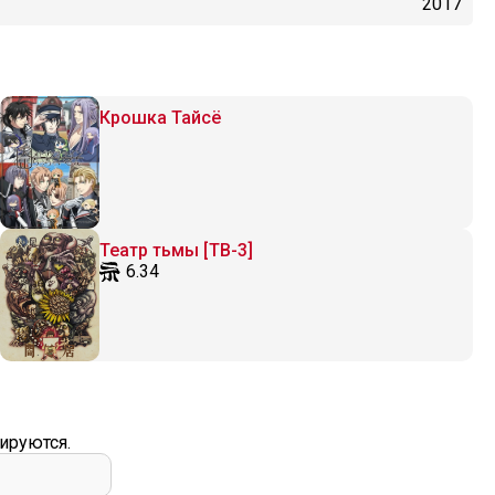
2017
Крошка Тайсё
Театр тьмы [ТВ-3]
6.34
ируются.