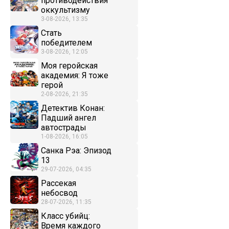
противодействия
оккультизму
3-08-2026, 13:35
Стать
победителем
3-08-2026, 12:05
Моя геройская
академия: Я тоже
герой
2-08-2026, 21:35
Детектив Конан:
Падший ангел
автострады
1-08-2026, 16:05
Санка Рэа: Эпизод
13
29-07-2026, 04:35
Рассекая
небосвод
28-07-2026, 11:35
Класс убийц:
Время каждого