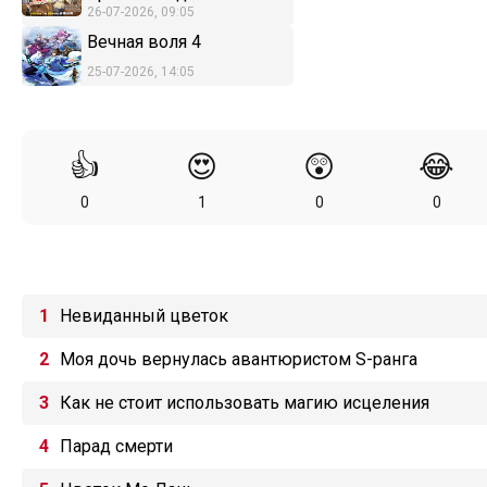
26-07-2026, 09:05
Вечная воля 4
25-07-2026, 14:05
👍
😍
😲
😂
0
1
0
0
Невиданный цветок
Моя дочь вернулась авантюристом S-ранга
Как не стоит использовать магию исцеления
Парад смерти