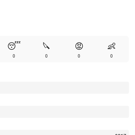
😴
🔪
😡
👶
0
0
0
0