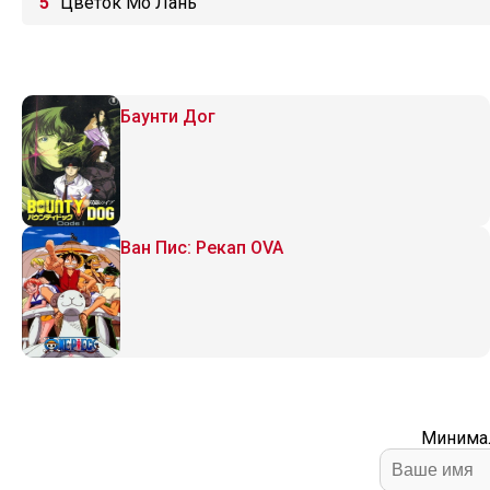
Цветок Мо Лань
Баунти Дог
Ван Пис: Рекап OVA
Минимал