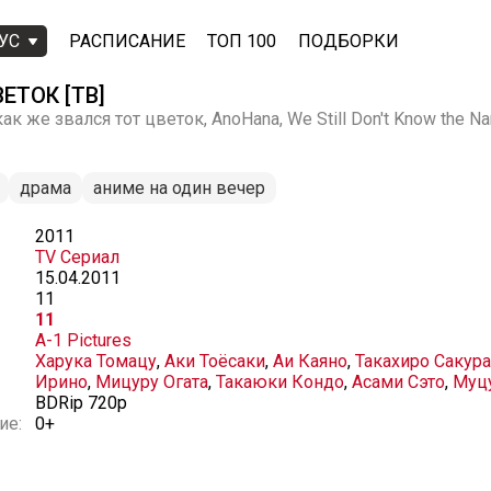
УС
РАСПИСАНИЕ
ТОП 100
ПОДБОРКИ
ТОК [ТВ]
к же звался тот цветок, AnoHana, We Still Don't Know the N
драма
аниме на один вечер
2011
TV Сериал
15.04.2011
11
11
A-1 Pictures
Харука Томацу
,
Аки Тоёсаки
,
Аи Каяно
,
Такахиро Сакур
Ирино
,
Мицуру Огата
,
Такаюки Кондо
,
Асами Сэто
,
Муц
BDRip 720p
ие:
0+