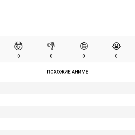
🤯
👎
🤪
😭
0
0
0
0
ПОХОЖИЕ АНИМЕ