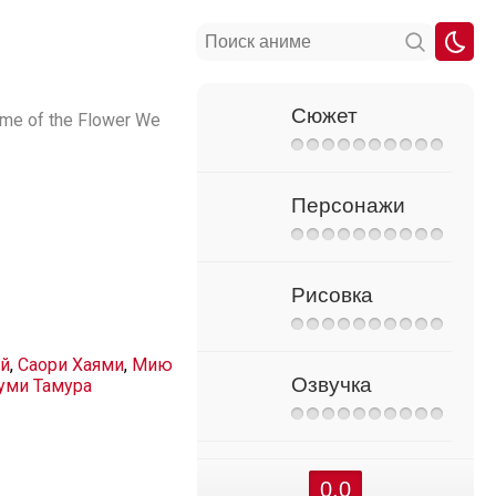
Сюжет
ame of the Flower We
Персонажи
Рисовка
ай
,
Саори Хаями
,
Мию
Озвучка
уми Тамура
0.0