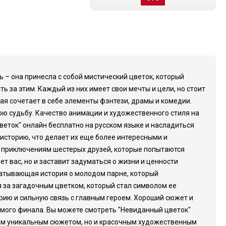
ь – она принесла с собой мистический цветок, который
ь за этим. Каждый из них имеет свои мечты и цели, но стоит
ая сочетает в себе элементы фэнтези, драмы и комедии.
ою судьбу. Качество анимации и художественного стиля на
веток" онлайн бесплатно на русском языке и насладиться
историю, что делает их еще более интересными и
 к приключениям шестерых друзей, которые попытаются
т вас, но и заставит задуматься о жизни и ценности
хватывающая история о молодом парне, который
я за загадочным цветком, который стал символом ее
рию и сильную связь с главным героем. Хороший сюжет и
амого финала. Вы можете смотреть "Невиданный цветок"
воим уникальным сюжетом, но и красочным художественным