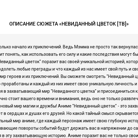
ОПИСАНИЕ СЮЖЕТА «НЕВИДАННЫЙ ЦВЕТОК [ТВ]»
 только начало их приключений. Ведь Мэмма не просто так вернулас
 понять, как использовать его силу и какие последствия могут быт
Невиданный цветок" поразит вас своей уникальной историей, котор
долеть любые преграды и что каждый из нас имеет свой путь и св
мир героев и их приключений. Вы сможете смотреть "Невиданный ц
 проработаны и каждый из них имеет свою уникальную личность и 
ься в захватывающий мир "Невиданного цветка" и присоединиться
чно стоит вашего времени и внимания, ведь оно не только развлече
 новый мир магии и дружбы! Аниме "Невиданный цветок" - это за
т в сердцах и душах его друзей. Но какой тайный смысл скрываетс
альный мир аниме, где каждый персонаж имеет свою глубокую исто
ывающие повороты событий будут держать вас в напряжении до с
ся в эту захватывающую историю. Аниме поразит вас не только с