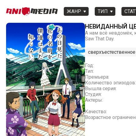
ЖАНР
ТИП
СТАТ
НЕВИДАННЫЙ ЦВЕ
А нам всё невдомёк, ка
Saw That Day.
сверхъестественное
Год:
Тип:
Премьера:
Количество эпизодов:
Вышла серия:
Студия:
Актеры:
Качество:
Возрастное ограничен