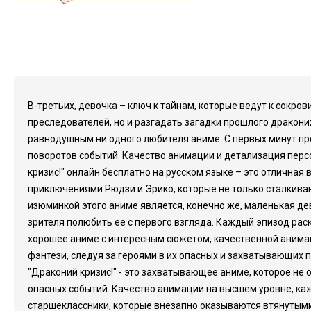
В-третьих, девочка – ключ к тайнам, которые ведут к сокр
преследователей, но и разгадать загадки прошлого драконих
равнодушным ни одного любителя аниме. С первых минут пр
поворотов событий. Качество анимации и детализация пер
кризис!" онлайн бесплатно на русском языке – это отличная
приключениями Рюдзи и Эрико, которые не только сталкиваю
изюминкой этого аниме является, конечно же, маленькая де
зрителя полюбить ее с первого взгляда. Каждый эпизод рас
хорошее аниме с интересным сюжетом, качественной анимац
фэнтези, следуя за героями в их опасных и захватывающих
"Драконий кризис!" - это захватывающее аниме, которое не
опасных событий. Качество анимации на высшем уровне, каж
старшеклассники, которые внезапно оказываются втянутыми 