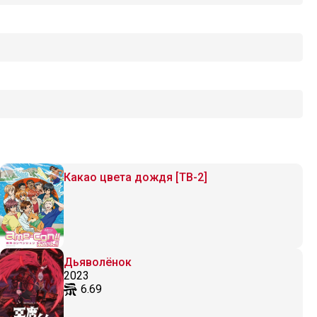
Какао цвета дождя [ТВ-2]
Дьяволёнок
2023
6.69