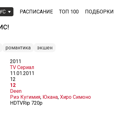
УС
РАСПИСАНИЕ
ТОП 100
ПОДБОРКИ
ИС!
романтика
экшен
2011
TV Сериал
11.01.2011
12
12
Deen
Риэ Кугимия
,
Юкана
,
Хиро Симоно
HDTVRip 720p