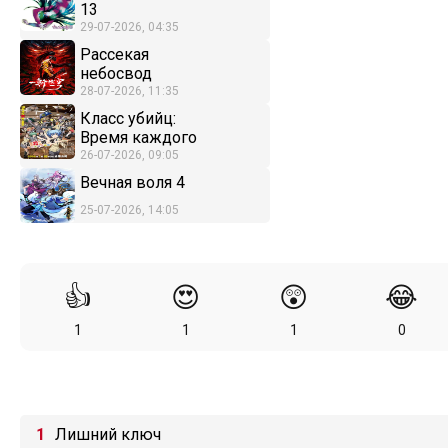
13
29-07-2026, 04:35
Рассекая
небосвод
28-07-2026, 11:35
Класс убийц:
Время каждого
26-07-2026, 09:05
Вечная воля 4
25-07-2026, 14:05
👍
😍
😲
😂
1
1
1
0
Лишний ключ