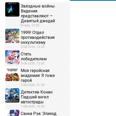
Звёздные войны:
Видения
представляют —
Девятый джедай
Вчера, 15:05
1999! Отдел
противодействия
оккультизму
3-08-2026, 13:35
Стать
победителем
3-08-2026, 12:05
Моя геройская
академия: Я тоже
герой
2-08-2026, 21:35
Детектив Конан:
Падший ангел
автострады
1-08-2026, 16:05
Санка Рэа: Эпизод