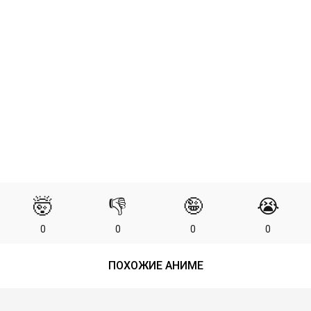
🤯
👎
🤪
😭
0
0
0
0
ПОХОЖИЕ АНИМЕ