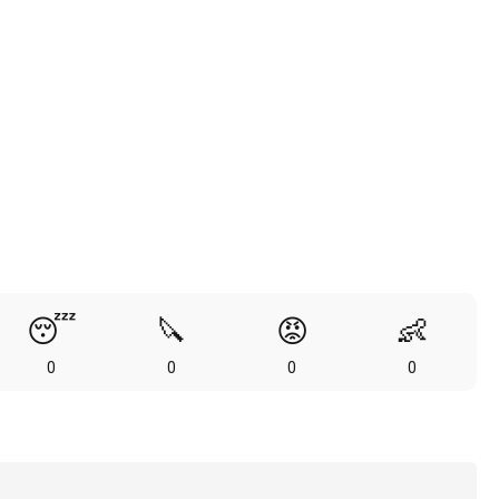
😴
🔪
😡
👶
0
0
0
0