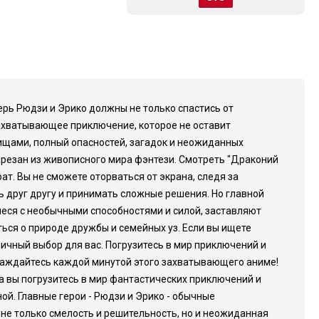
ерь Рюдзи и Эрико должны не только спастись от
 захватывающее приключение, которое не оставит
ищами, полный опасностей, загадок и неожиданных
резан из живописного мира фэнтези. Смотреть "Драконий
т. Вы не сможете оторваться от экрана, следя за
ь друг другу и принимать сложные решения. Но главной
иеся с необычными способностями и силой, заставляют
ться о природе дружбы и семейных уз. Если вы ищете
ичный выбор для вас. Погрузитесь в мир приключений и
слаждайтесь каждой минутой этого захватывающего аниме!
ра вы погрузитесь в мир фантастических приключений и
й. Главные герои - Рюдзи и Эрико - обычные
 не только смелость и решительность, но и неожиданная