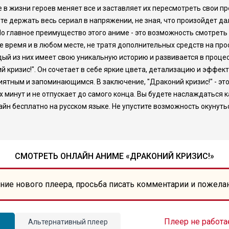
 в жизни героев меняет все и заставляет их пересмотреть свои пр
 держать весь сериал в напряжении, не зная, что произойдет да
Но главное преимущество этого аниме - это возможность смотреть 
ое время и в любом месте, не тратя дополнительных средств на п
й из них имеет свою уникальную историю и развивается в процес
й кризис!". Он сочетает в себе яркие цвета, детализацию и эффе
иятным и запоминающимся. В заключение, "Драконий кризис!" - эт
х минут и не отпускает до самого конца. Вы будете наслаждатьс
йн бесплатно на русском языке. Не упустите возможность окунуть
СМОТРЕТЬ ОНЛАЙН АНИМЕ «ДРАКОНИЙ КРИЗИС!»
ние нового плеера, просьба писать комментарии и пожела
Плеер не работа
Альтернативный плеер