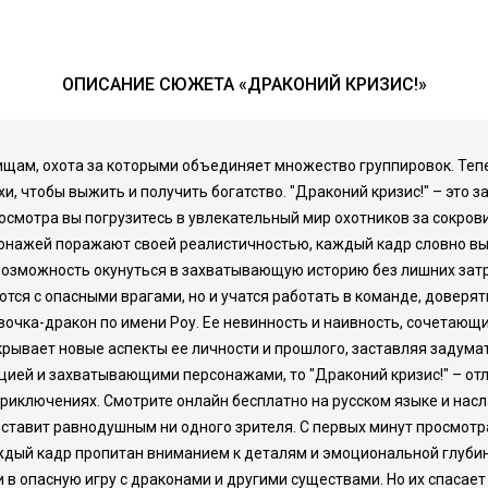
ОПИСАНИЕ СЮЖЕТА «ДРАКОНИЙ КРИЗИС!»
овищам, охота за которыми объединяет множество группировок. Теп
и, чтобы выжить и получить богатство. "Драконий кризис!" – это
осмотра вы погрузитесь в увлекательный мир охотников за сокров
сонажей поражают своей реалистичностью, каждый кадр словно вы
 возможность окунуться в захватывающую историю без лишних затра
тся с опасными врагами, но и учатся работать в команде, доверят
вочка-дракон по имени Роу. Ее невинность и наивность, сочетающ
крывает новые аспекты ее личности и прошлого, заставляя задума
ией и захватывающими персонажами, то "Драконий кризис!" – отл
 приключениях. Смотрите онлайн бесплатно на русском языке и на
 оставит равнодушным ни одного зрителя. С первых минут просмот
дый кадр пропитан вниманием к деталям и эмоциональной глубино
в опасную игру с драконами и другими существами. Но их спасает