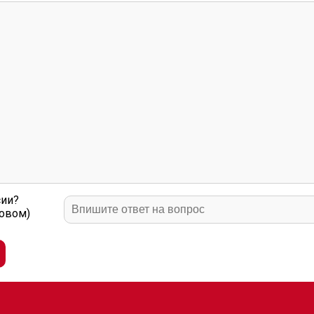
сии?
ловом)