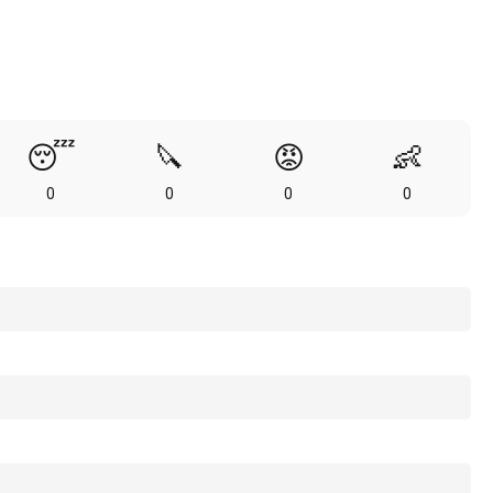
😴
🔪
😡
👶
0
0
0
0