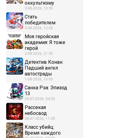
оккультизму
3-08-2026, 13:35
Стать
победителем
3-08-2026, 12:05
Моя геройская
академия: Я тоже
герой
2-08-2026, 21:35
Детектив Конан:
Падший ангел
автострады
1-08-2026, 16:05
Санка Рэа: Эпизод
13
29-07-2026, 04:35
Рассекая
небосвод
28-07-2026, 11:35
Класс убийц:
Время каждого