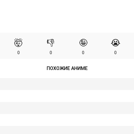
🤯
👎
🤪
😭
0
0
0
0
ПОХОЖИЕ АНИМЕ