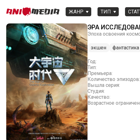
ЖАНР
ТИП
СТАТ
ЭРА ИССЛЕДОВА
Эпоха освоения космо
экшен
фантастика
Год:
Тип:
Премьера:
Количество эпизодов:
Вышла серия:
Студия:
Качество:
Возрастное ограничен