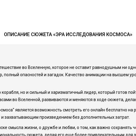
ОПИСАНИЕ СЮЖЕТА «ЭРА ИССЛЕДОВАНИЯ КОСМОСА»
ешествие во Вселенную, которое не оставит равнодушным ни одно
р, полный опасностей и загадок. Качество анимации на высшем ур
о корабля, но и сильный и харизматичный лидер, который готов по
асами во Вселенной, развиваются и меняются в ходе сюжета, дел
смоса" является возможность смотреть его онлайн бесплатно на р
м и захватывающим произведением без дополнительных затрат.
иске смысла жизни, о дружбе и любви, о том, как важно сохранять
иональность сюжета, делая его еще более привлекательным для з