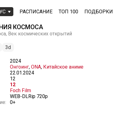
УС
РАСПИСАНИЕ
ТОП 100
ПОДБОРКИ
НИЯ КОСМОСА
са, Век космических открытий
3d
2024
Онгоинг
,
ONA
,
Китайское аниме
22.01.2024
12
12
Foch Film
WEB-DLRip 720p
ие:
0+