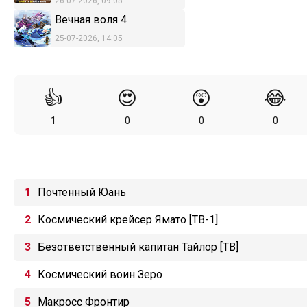
26-07-2026, 09:05
Вечная воля 4
25-07-2026, 14:05
👍
😍
😲
😂
1
0
0
0
Почтенный Юань
Космический крейсер Ямато [ТВ-1]
Безответственный капитан Тайлор [ТВ]
Космический воин Зеро
Макросс Фронтир