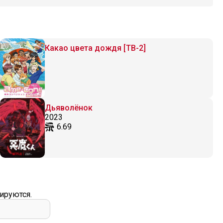
Какао цвета дождя [ТВ-2]
Дьяволёнок
2023
6.69
ируются.