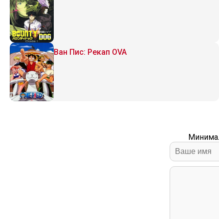
Ван Пис: Рекап OVA
Минимал