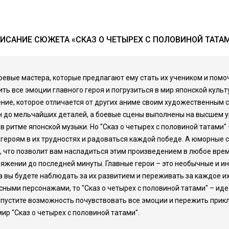
ИСАНИЕ СЮЖЕТА «СКАЗ О ЧЕТЫРЕХ С ПОЛОВИНОЙ ТАТА
оевые мастера, которые предлагают ему стать их учеником и помочь
ить все эмоции главного героя и погрузиться в мир японской культ
ние, которое отличается от других аниме своим художественным 
ан до мельчайших деталей, а боевые сцены выполнены на высшем у
 ритме японской музыки. Но "Сказ о четырех с половиной татами" –
 героям в их трудностях и радоваться каждой победе. А юморные 
, что позволит вам насладиться этим произведением в любое врем
жении до последней минуты. Главные герои – это необычные и ин
а вы будете наблюдать за их развитием и переживать за каждое и
ыми персонажами, то "Сказ о четырех с половиной татами" – идеа
упустите возможность почувствовать все эмоции и пережить прик
ир "Сказ о четырех с половиной татами".