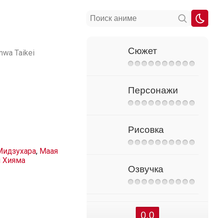
Сюжет
nwa Taikei
Персонажи
Рисовка
Мидзухара
,
Маая
 Хияма
Озвучка
0.0