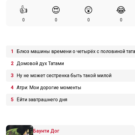
👍
😍
😲
😂
0
0
0
0
Блюз машины времени о четырёх с половиной тат
Домовой дух Татами
Ну не может сестренка быть такой милой
Атри: Мои дорогие моменты
Ёйти завтрашнего дня
Баунти Дог