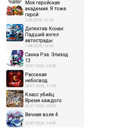
Моя геройская
академия: Я тоже
герой
2-08-2026, 21:35
Детектив Конан:
Падший ангел
автострады
1-08-2026, 16:05
Санка Рэа: Эпизод
13
29-07-2026, 04:35
Рассекая
небосвод
28-07-2026, 11:35
Класс убийц:
Время каждого
26-07-2026, 09:05
Вечная воля 4
25-07-2026, 14:05