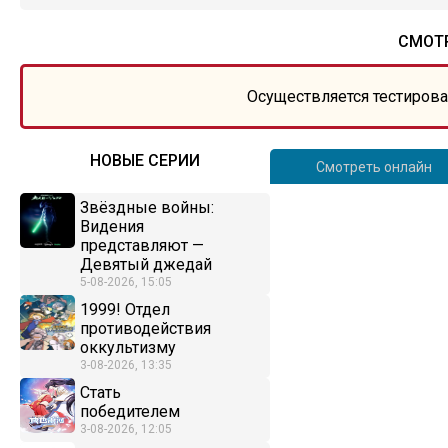
СМОТР
Осуществляется тестирова
НОВЫЕ СЕРИИ
Смотреть онлайн
Звёздные войны:
Видения
представляют —
Девятый джедай
5-08-2026, 15:05
1999! Отдел
противодействия
оккультизму
3-08-2026, 13:35
Стать
победителем
3-08-2026, 12:05