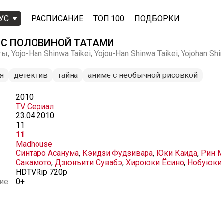
УС
РАСПИСАНИЕ
ТОП 100
ПОДБОРКИ
Х С ПОЛОВИНОЙ ТАТАМИ
 Yojo-Han Shinwa Taikei, Yojou-Han Shinwa Taikei, Yojohan Shi
я
детектив
тайна
аниме с необычной рисовкой
2010
TV Сериал
23.04.2010
11
11
Madhouse
Синтаро Асанума
,
Кэидзи Фудзивара
,
Юки Каида
,
Рин 
Сакамото
,
Дзюнъити Сувабэ
,
Хироюки Ёсино
,
Нобуюки
HDTVRip 720p
ие:
0+