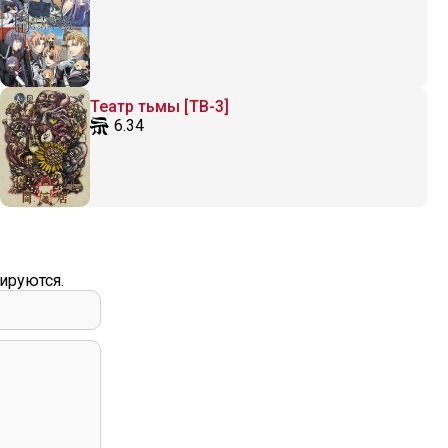
Театр тьмы [ТВ-3]
6.34
ируются.