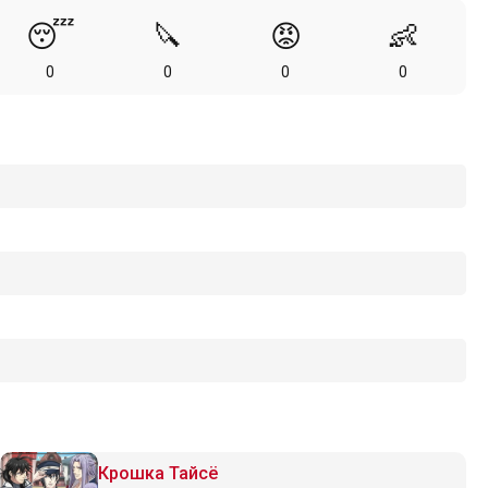
😴
🔪
😡
👶
0
0
0
0
Крошка Тайсё