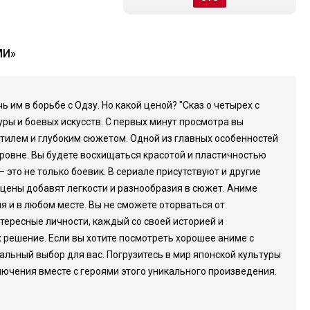
МИ»
 им в борьбе с Одзу. Но какой ценой? "Сказ о четырех с
уры и боевых искусств. С первых минут просмотра вы
стилем и глубоким сюжетом. Одной из главных особенностей
ровне. Вы будете восхищаться красотой и пластичностью
 это не только боевик. В сериале присутствуют и другие
сцены добавят легкости и разнообразия в сюжет. Аниме
я и в любом месте. Вы не сможете оторваться от
тересные личности, каждый со своей историей и
х решение. Если вы хотите посмотреть хорошее аниме с
льный выбор для вас. Погрузитесь в мир японской культуры
лючения вместе с героями этого уникального произведения.