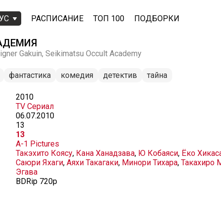
УС
РАСПИСАНИЕ
ТОП 100
ПОДБОРКИ
АДЕМИЯ
signer Gakuin, Seikimatsu Occult Academy
фантастика
комедия
детектив
тайна
2010
TV Сериал
06.07.2010
13
13
A-1 Pictures
Такэхито Коясу
,
Кана Ханадзава
,
Ю Кобаяси
,
Ёко Хикас
Саюри Яхаги
,
Аяхи Такагаки
,
Минори Тихара
,
Такахиро 
Эгава
BDRip 720p