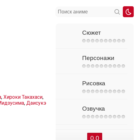
Сюжет
Персонажи
Рисовка
а
,
Хироки Такахаси
,
Мидзусима
,
Даисукэ
Озвучка
0.0