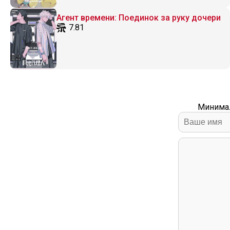
Агент времени: Поединок за руку дочери
7.81
Минимал