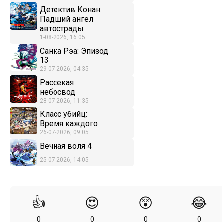
Детектив Конан:
Падший ангел
автострады
1-08-2026, 16:05
Санка Рэа: Эпизод
13
29-07-2026, 04:35
Рассекая
небосвод
28-07-2026, 11:35
Класс убийц:
Время каждого
26-07-2026, 09:05
Вечная воля 4
25-07-2026, 14:05
👍
😍
😲
😂
0
0
0
0