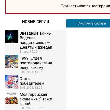
Осуществляется тестирова
НОВЫЕ СЕРИИ
Смотреть онлайн
Звёздные войны:
Видения
представляют —
Девятый джедай
Вчера, 15:05
1999! Отдел
противодействия
оккультизму
3-08-2026, 13:35
Стать
победителем
3-08-2026, 12:05
Моя геройская
академия: Я тоже
герой
2-08-2026, 21:35