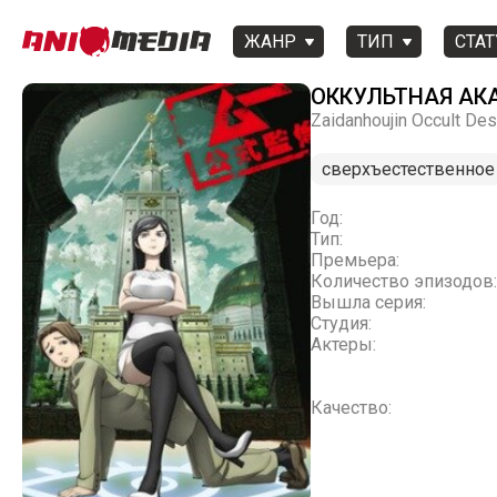
ЖАНР
ТИП
СТАТ
ОККУЛЬТНАЯ АК
Zaidanhoujin Occult De
сверхъестественное
Год:
Тип:
Премьера:
Количество эпизодов:
Вышла серия:
Студия:
Актеры:
Качество: