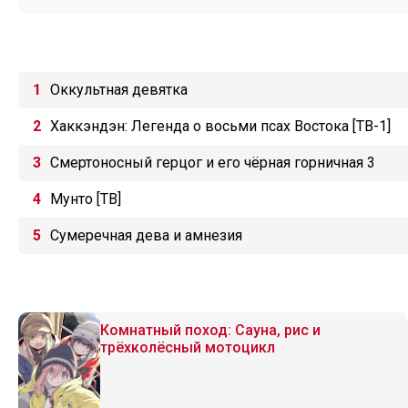
Оккультная девятка
Хаккэндэн: Легенда о восьми псах Востока [ТВ-1]
Смертоносный герцог и его чёрная горничная 3
Мунто [ТВ]
Сумеречная дева и амнезия
Комнатный поход: Сауна, рис и
трёхколёсный мотоцикл