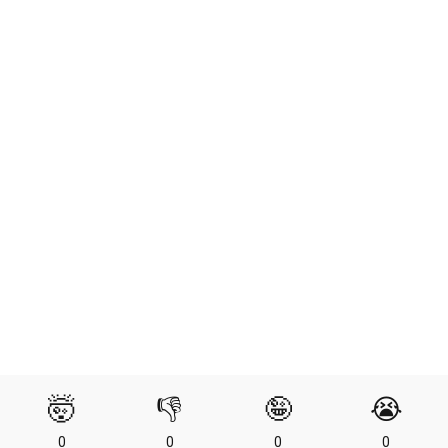
🤯
👎
🤪
😭
0
0
0
0