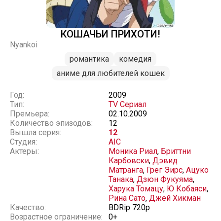
КОШАЧЬИ ПРИХОТИ!
Nyankoi
романтика
комедия
аниме для любителей кошек
Год:
2009
Тип:
TV Сериал
Премьера:
02.10.2009
Количество эпизодов:
12
Вышла серия:
12
Студия:
AIC
Актеры:
Моника Риал
,
Бриттни
Карбовски
,
Дэвид
Матранга
,
Грег Эирс
,
Ацуко
Танака
,
Дзюн Фукуяма
,
Харука Томацу
,
Ю Кобаяси
,
Рина Сато
,
Джей Хикман
Качество:
BDRip 720p
Возрастное ограничение:
0+