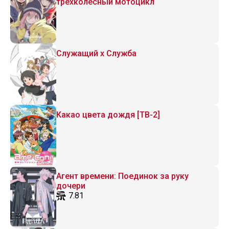
трёхколёсный мотоцикл
Служащий x Служба
Какао цвета дождя [ТВ-2]
Агент времени: Поединок за руку
дочери
7.81