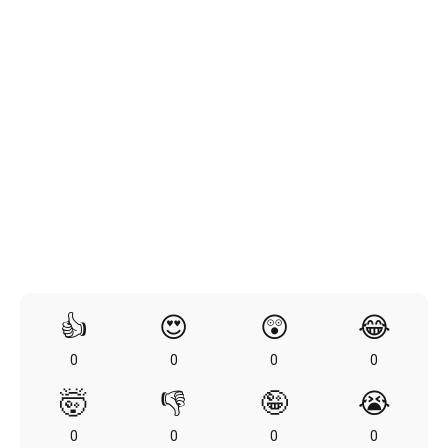
👍
😍
😲
😂
0
0
0
0
🤯
👎
🤪
😭
0
0
0
0