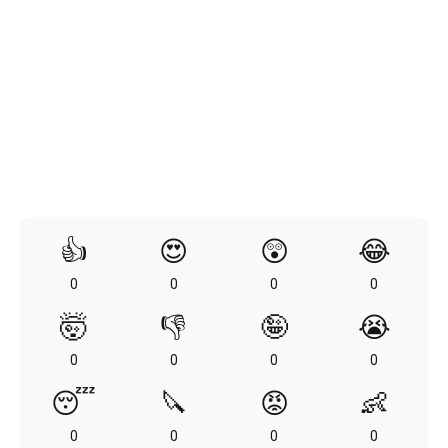
👍
😍
😲
😂
0
0
0
0
🤯
👎
🤪
😭
0
0
0
0
😴
🔪
😡
👶
0
0
0
0