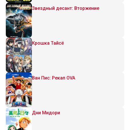
Звездный десант: Вторжение
Крошка Тайсё
Ван Пис: Рекап OVA
Дни Мидори