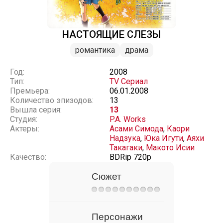
НАСТОЯЩИЕ СЛЕЗЫ
романтика
драма
Год:
2008
Тип:
TV Сериал
Премьера:
06.01.2008
Количество эпизодов:
13
Вышла серия:
13
Студия:
P.A. Works
Актеры:
Асами Симода
,
Каори
Надзука
,
Юка Игути
,
Аяхи
Такагаки
,
Макото Исии
Качество:
BDRip 720p
Сюжет
Персонажи