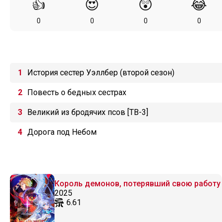
👍
😍
😲
😂
0
0
0
0
История сестер Уэллбер (второй сезон)
Повесть о бедных сестрах
Великий из бродячих псов [ТВ-3]
Дорога под Небом
Король демонов, потерявший свою работу
2025
6.61