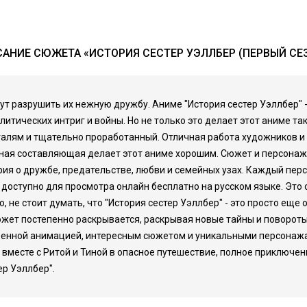
АНИЕ СЮЖЕТА «ИСТОРИЯ СЕСТЕР УЭЛЛБЕР (ПЕРВЫЙ СЕ
гут разрушить их нежную дружбу. Аниме "История сестер Уэллбер" 
ических интриг и войны. Но не только это делает этот аниме таки
талям и тщательно проработанный. Отличная работа художников и
льная составляющая делает этот аниме хорошим. Сюжет и персонаж
тория о дружбе, предательстве, любви и семейных узах. Каждый пе
 доступно для просмотра онлайн бесплатно на русском языке. Эт
 не стоит думать, что "История сестер Уэллбер" - это просто еще 
южет постепенно раскрывается, раскрывая новые тайны и поворот
венной анимацией, интересным сюжетом и уникальными персонажами
вместе с Ритой и Тиной в опасное путешествие, полное приключе
ер Уэллбер".