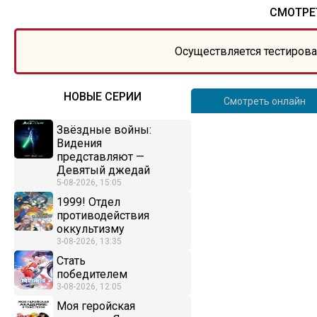
СМОТРЕТ
Осуществляется тестирова
НОВЫЕ СЕРИИ
Смотреть онлайн
Звёздные войны:
Видения
представляют —
Девятый джедай
5-08-2026, 15:05
1999! Отдел
противодействия
оккультизму
3-08-2026, 13:35
Стать
победителем
3-08-2026, 12:05
Моя геройская