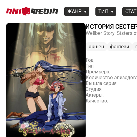
ЖАНР
ТИП
СТАТ
ИСТОРИЯ СЕСТЕР
Wellber Story: Sisters o
экшен
фэнтези
Год:
Тип:
Премьера:
Количество эпизодов:
Вышла серия:
Студия:
Актеры:
Качество: