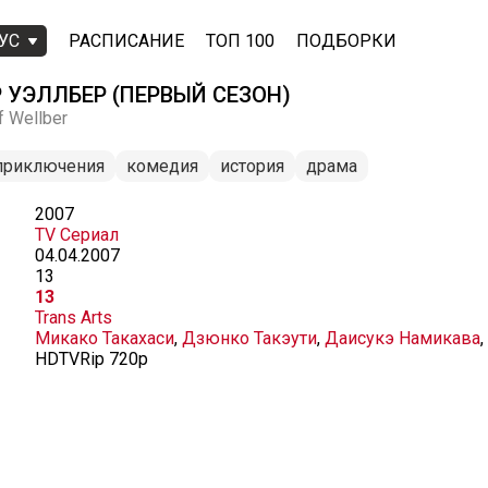
УС
РАСПИСАНИЕ
ТОП 100
ПОДБОРКИ
 УЭЛЛБЕР (ПЕРВЫЙ СЕЗОН)
f Wellber
приключения
комедия
история
драма
2007
TV Сериал
04.04.2007
13
13
Trans Arts
Микако Такахаси
,
Дзюнко Такэути
,
Даисукэ Намикава
,
HDTVRip 720p