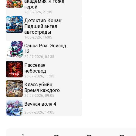
академия: Я тоже
герой
2-08-2026, 21:35
Детектив Конан:
Падший ангел
автострады
1-08-2026, 16:05
Санка Рэа: Эпизод
13
29-07-2026, 04:35
Рассекая
небосвод
28-07-2026, 11:35
Класс убийц:
Время каждого
26-07-2026, 09:05
Вечная воля 4
25-07-2026, 14:05