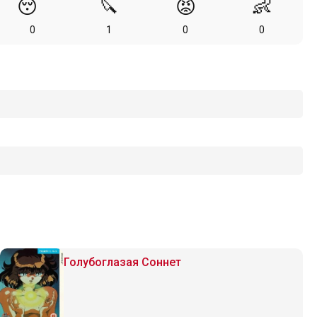
😴
🔪
😡
👶
0
1
0
0
Голубоглазая Соннет