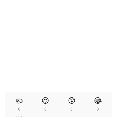
👍
😍
😲
😂
0
0
0
0