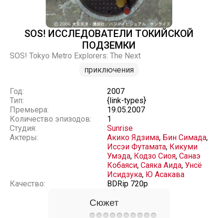
SOS! ИССЛЕДОВАТЕЛИ ТОКИЙСКОЙ
ПОДЗЕМКИ
SOS! Tokyo Metro Explorers: The Next
приключения
Год:
2007
Тип:
{link-types}
Премьера:
19.05.2007
Количество эпизодов:
1
Студия:
Sunrise
Актеры:
Акико Ядзима
,
Бин Симада
,
Иссэи Футамата
,
Кикуми
Умэда
,
Кодзо Сиоя
,
Санаэ
Кобаяси
,
Саяка Аида
,
Унсё
Исидзука
,
Ю Асакава
Качество:
BDRip 720p
Сюжет