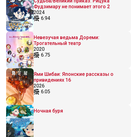
Судьба/Великий приказ: Рицука
Фудзимару не понимает этого 2
2024
6.94
Невезучая ведьма Дореми:
Трогательный театр
2020
6.75
Ями Шибаи: Японские рассказы о
привидениях 16
2026
6.05
Ночная буря