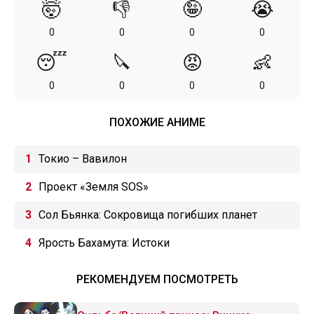
🤯
👎
🤪
😭
0
0
0
0
😴
🔪
😡
👶
0
0
0
0
ПОХОЖИЕ АНИМЕ
Токио – Вавилон
Проект «Земля SOS»
Сол Бьянка: Сокровища погибших планет
Ярость Бахамута: Истоки
РЕКОМЕНДУЕМ ПОСМОТРЕТЬ