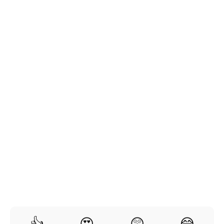
👍
😍
😲
😂