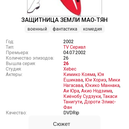
ЗАЩИТНИЦА ЗЕМЛИ МАО-ТЯН
военный
фантастика
комедия
Год:
2002
Тип:
TV Сериал
Премьера:
04.07.2002
Количество эпизодов:
26
Вышла серия:
26
Студия:
Xebec
Актеры:
Кимико Кояма
,
Юя
Ёшикава
,
Юи Хориэ
,
Мики
Нагасава
,
Юкико Маннака
,
Аи Юра
,
Акио Нодзима
,
Киёнобу Судзуки
,
Такаси
Танигути
,
Дороти Элиас-
Фан
Качество:
DVDRip
Сюжет