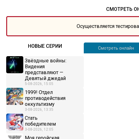
СМОТРЕТЬ ОН
Осуществляется тестирова
НОВЫЕ СЕРИИ
Смотреть онлайн
Звёздные войны:
Видения
представляют —
Девятый джедай
5-08-2026, 15:05
1999! Отдел
противодействия
оккультизму
3-08-2026, 13:35
Стать
победителем
3-08-2026, 12:05
Моя геройская