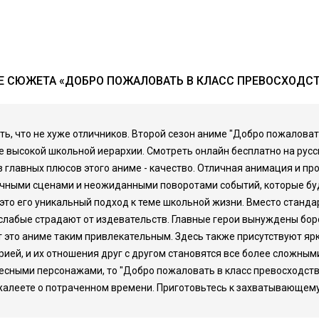
 СЮЖЕТА «ДОБРО ПОЖАЛОВАТЬ В КЛАСС ПРЕВОСХОДСТВ
ать, что не хуже отличников. Второй сезон аниме "Добро пожалов
 высокой школьной иерархии. Смотреть онлайн бесплатно на русско
из главных плюсов этого аниме - качество. Отличная анимация и 
чными сценами и неожиданными поворотами событий, которые буду
это его уникальный подход к теме школьной жизни. Вместо стандар
 слабые страдают от издевательств. Главные герои вынуждены боро
ет это аниме таким привлекательным. Здесь также присутствуют я
орией, и их отношения друг с другом становятся все более сложны
ными персонажами, то "Добро пожаловать в класс превосходства
ожалеете о потраченном времени. Приготовьтесь к захватывающем