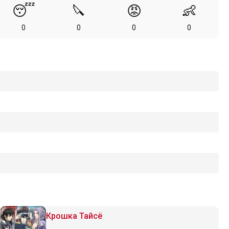
😴
🔪
😡
👶
0
0
0
0
Крошка Тайсё