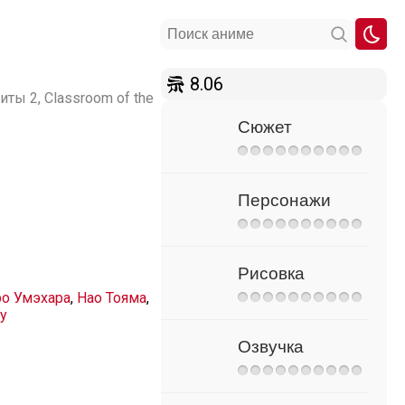
8.06
ты 2, Classroom of the
Сюжет
Персонажи
Рисовка
о Умэхара
,
Нао Тояма
,
у
Озвучка