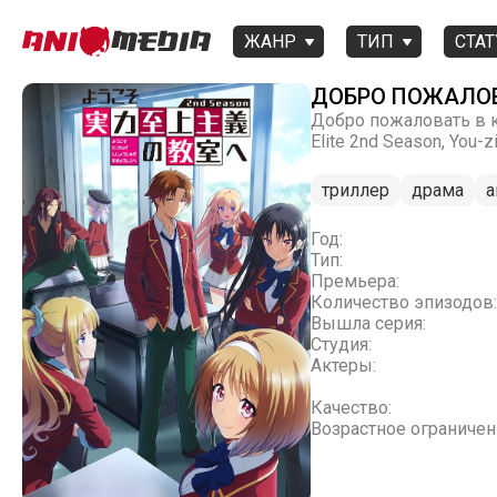
ЖАНР
ТИП
СТАТ
ДОБРО ПОЖАЛОВА
Добро пожаловать в к
Elite 2nd Season, You-z
триллер
драма
а
Год:
Тип:
Премьера:
Количество эпизодов:
Вышла серия:
Студия:
Актеры:
Качество:
Возрастное ограничен