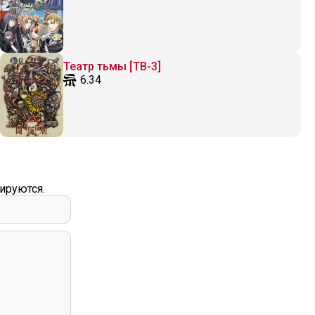
Театр тьмы [ТВ-3]
6.34
ируются.