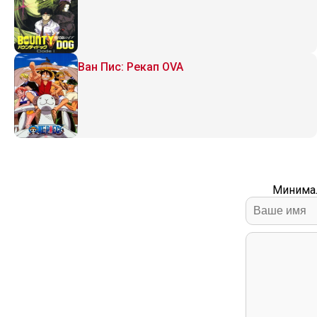
Ван Пис: Рекап OVA
Минимал