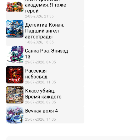
академия: Я тоже
герой
2-08-2026, 21:35
Детектив Конан:
Падший ангел
автострады
1-08-2026, 16:05
Санка Рэа: Эпизод
13
29-07-2026, 04:35
Рассекая
небосвод
28-07-2026, 11:35
Класс убийц:
Время каждого
26-07-2026, 09:05
Вечная воля 4
25-07-2026, 14:05