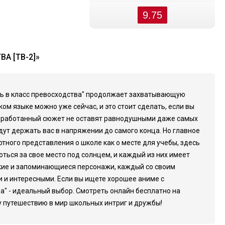
9.75
А [ТВ-2]»
ать в класс превосходства" продолжает захватывающую
м языке можно уже сейчас, и это стоит сделать, если вы
проработанный сюжет не оставят равнодушными даже самых
т держать вас в напряжении до самого конца. Но главное
тного представления о школе как о месте для учебы, здесь
ться за свое место под солнцем, и каждый из них имеет
ркие и запоминающиеся персонажи, каждый со своим
ми и интересными. Если вы ищете хорошее аниме с
" - идеальный выбор. Смотреть онлайн бесплатно на
у путешествию в мир школьных интриг и дружбы!