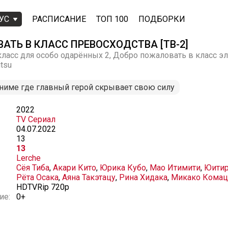
УС
РАСПИСАНИЕ
ТОП 100
ПОДБОРКИ
ТЬ В КЛАСС ПРЕВОСХОДСТВА [ТВ-2]
ласс для особо одарённых 2, Добро пожаловать в класс эли
itsu
ниме где главный герой скрывает свою силу
2022
TV Сериал
04.07.2022
13
13
Lerche
Сёя Тиба
,
Акари Кито
,
Юрика Кубо
,
Мао Итимити
,
Юитир
Рёта Осака
,
Аяна Такэтацу
,
Рина Хидака
,
Микако Комац
HDTVRip 720p
ие:
0+