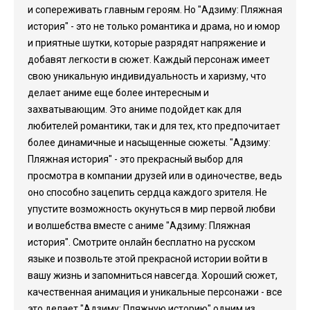
и сопереживать главным героям. Но "Адзиму: Пляжная
история" - это не только романтика и драма, но и юмор
и приятные шутки, которые разрядят напряжение и
добавят легкости в сюжет. Каждый персонаж имеет
свою уникальную индивидуальность и харизму, что
делает аниме еще более интересным и
захватывающим. Это аниме подойдет как для
любителей романтики, так и для тех, кто предпочитает
более динамичные и насыщенные сюжеты. "Адзиму:
Пляжная история" - это прекрасный выбор для
просмотра в компании друзей или в одиночестве, ведь
оно способно зацепить сердца каждого зрителя. Не
упустите возможность окунуться в мир первой любви
и волшебства вместе с аниме "Адзиму: Пляжная
история". Смотрите онлайн бесплатно на русском
языке и позвольте этой прекрасной истории войти в
вашу жизнь и запомниться навсегда. Хороший сюжет,
качественная анимация и уникальные персонажи - все
это делает "Адзиму: Пляжную историю" одним из