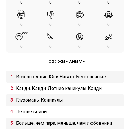
0
0
0
0
🤯
👎
🤪
😭
0
0
0
0
😴
🔪
😡
👶
0
0
0
0
ПОХОЖИЕ АНИМЕ
Исчезновение Юки Нагато: Бесконечные
летние каникулы
Кэнди, Кэнди: Летние каникулы Кэнди
Глухомань: Каникулы
Летние войны
Больше, чем пара, меньше, чем любовники