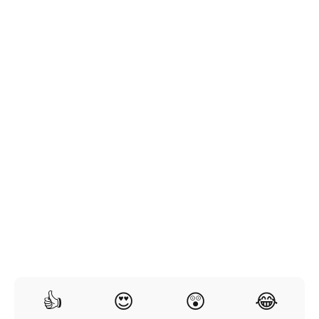
👍
😍
😲
😂