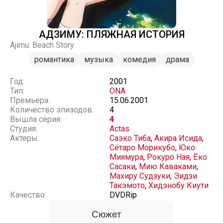
АДЗИМУ: ПЛЯЖНАЯ ИСТОРИЯ
Ajimu: Beach Story
романтика
музыка
комедия
драма
Год:
2001
Тип:
ONA
Премьера:
15.06.2001
Количество эпизодов:
4
Вышла серия:
4
Студия:
Actas
Актеры:
Саэко Тиба
,
Акира Исида
,
Сётаро Морикубо
,
Юко
Миямура
,
Рокуро Ная
,
Ёко
Сасаки
,
Мию Каваками
,
Махиру Судзуки
,
Эидзи
Такэмото
,
Хидэнобу Киути
Качество:
DVDRip
Сюжет