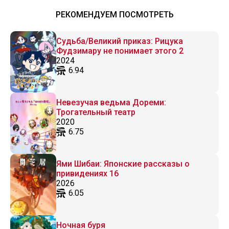
РЕКОМЕНДУЕМ ПОСМОТРЕТЬ
Судьба/Великий приказ: Рицука
Фудзимару не понимает этого 2
2024
6.94
Невезучая ведьма Дореми:
Трогательный театр
2020
6.75
Ями Шибаи: Японские рассказы о
привидениях 16
2026
6.05
Ночная буря