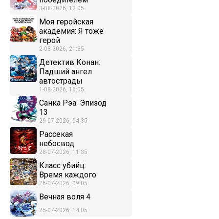
3-08-2026, 12:05
Моя геройская
академия: Я тоже
герой
2-08-2026, 21:35
Детектив Конан:
Падший ангел
автострады
1-08-2026, 16:05
Санка Рэа: Эпизод
13
29-07-2026, 04:35
Рассекая
небосвод
28-07-2026, 11:35
Класс убийц:
Время каждого
26-07-2026, 09:05
Вечная воля 4
25-07-2026, 14:05