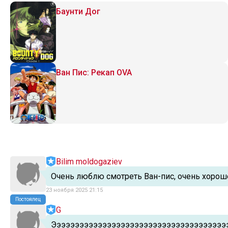
Баунти Дог
Ван Пис: Рекап OVA
Bilim moldogaziev
Очень люблю смотреть Ван-пис, очень хорош
23 ноября 2025 21:15
Постоялец
G
Ээээээээээээээээээээээээээээээээээээээ