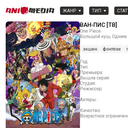
ЖАНР
ТИП
СТАТ
ВАН-ПИС [ТВ]
One Piece
Большой куш, Одним
экшен
фэнтези
Год:
Тип:
Премьера:
Вышла серия:
Студия:
Режиссер:
Актеры:
Качество:
Возрастное ограничен