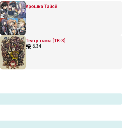
Крошка Тайсё
Театр тьмы [ТВ-3]
6.34