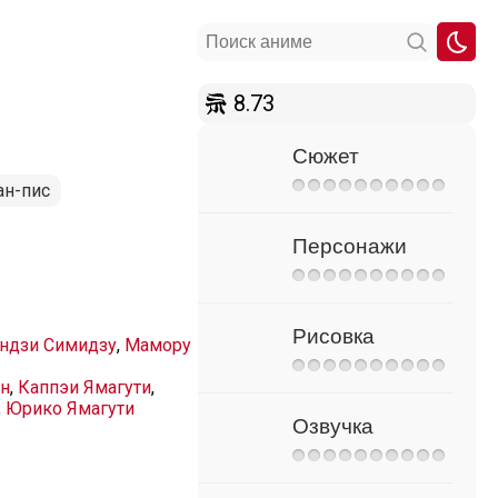
8.73
Сюжет
ан-пис
Персонажи
Рисовка
ндзи Симидзу
,
Мамору
ен
,
Каппэи Ямагути
,
,
Юрико Ямагути
Озвучка