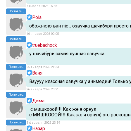
7 января 2026 15:58
Постоялец
Pola
обожнюю ван піс .. озвучка шачибури просто 
16 января 2026 00:05
Постоялец
truebachock
у шачибури самая лучшая озвучка
Постоялец
25 января 2026 21:33
Ваня
Вауууу классная озвучка у анимедии! Только 
26 января 2026 20:21
Постоялец
Дима
с мишкооой!!! Как же я орнул
с МИШКОООЙ!!! Как же я орнул) это роскошн
Постоялец
3 февраля 2026 23:39
Назар