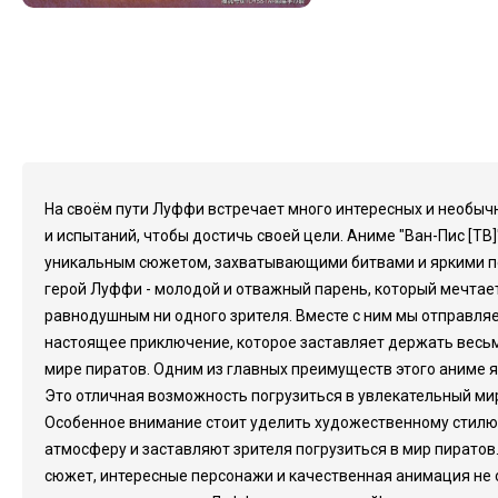
На своём пути Луффи встречает много интересных и необычн
и испытаний, чтобы достичь своей цели. Аниме "Ван-Пис [Т
уникальным сюжетом, захватывающими битвами и яркими пер
герой Луффи - молодой и отважный парень, который мечтает
равнодушным ни одного зрителя. Вместе с ним мы отправляе
настоящее приключение, которое заставляет держать весьм
мире пиратов. Одним из главных преимуществ этого аниме я
Это отличная возможность погрузиться в увлекательный ми
Особенное внимание стоит уделить художественному стилю
атмосферу и заставляют зрителя погрузиться в мир пиратов.
сюжет, интересные персонажи и качественная анимация не 