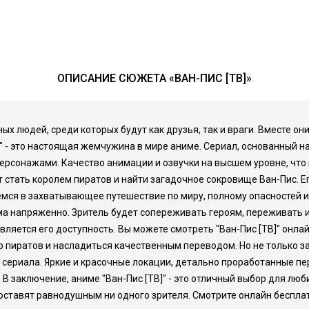
ОПИСАНИЕ СЮЖЕТА «ВАН-ПИС [ТВ]»
ых людей, среди которых будут как друзья, так и враги. Вместе о
В]" - это настоящая жемчужина в мире аниме. Сериал, основанный 
сонажами. Качество анимации и озвучки на высшем уровне, что 
 стать королем пиратов и найти загадочное сокровище Ван-Пис. Е
мся в захватывающее путешествие по миру, полному опасностей и 
а напряженно. Зритель будет сопереживать героям, переживать их
вляется его доступность. Вы можете смотреть "Ван-Пис [ТВ]" онла
р пиратов и насладиться качественным переводом. Но не только з
 сериала. Яркие и красочные локации, детально проработанные 
 В заключение, аниме "Ван-Пис [ТВ]" - это отличный выбор для лю
оставят равнодушным ни одного зрителя. Смотрите онлайн беспла