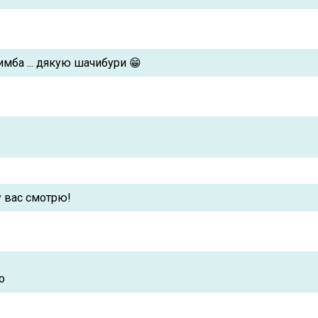
имба ... дякую шачибури 😁
у вас смотрю!
о