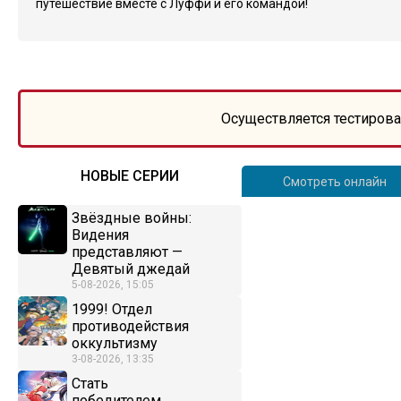
путешествие вместе с Луффи и его командой!
Осуществляется тестирова
НОВЫЕ СЕРИИ
Смотреть онлайн
Звёздные войны:
Видения
представляют —
Девятый джедай
5-08-2026, 15:05
1999! Отдел
противодействия
оккультизму
3-08-2026, 13:35
Стать
победителем