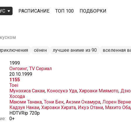
УС
РАСПИСАНИЕ
ТОП 100
ПОДБОРКИ
 куском
приключения
сёнен
лучшее аниме из 90
вселенная в
1999
Онгоинг
,
TV Сериал
20.10.1999
1155
Toei
Мунэхиса Сакаи
,
Коносукэ Уда
,
Хироаки Миямото
,
Дзю
Хосода
Маюми Танака
,
Тони Бек
,
Акэми Окамура
,
Лорен Верн
Кадзуя Накаи
,
Хироаки Хирата
,
Икуэ Отани
,
Махито Оба
HDTVRip 720p
ие:
0+