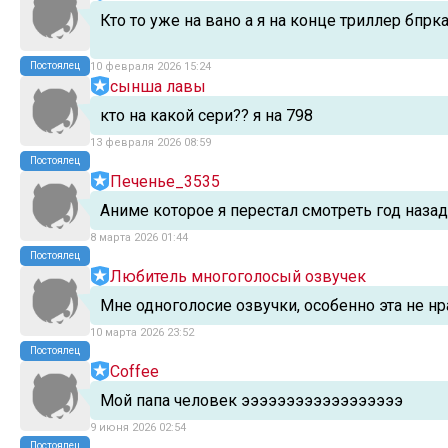
Кто то уже на вано а я на конце триллер бпрка
Постоялец
10 февраля 2026 15:24
сынша лавы
кто на какой сери?? я на 798
13 февраля 2026 08:59
Постоялец
Печенье_3535
Аниме которое я перестал смотреть год наза
8 марта 2026 01:44
Постоялец
Любитель многоголосый озвучек
Мне одноголосие озвучки, особенно эта не нр
10 марта 2026 23:52
Постоялец
Coffee
Мой папа человек ээээээээээээээээээ
9 июня 2026 02:54
Постоялец