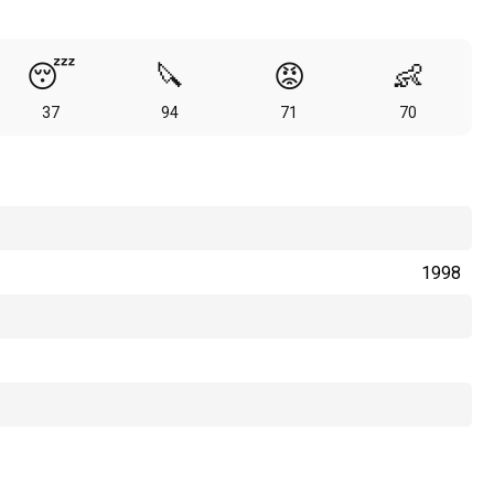
😴
🔪
😡
👶
37
94
71
70
1998