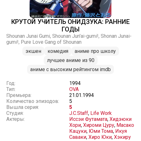
КРУТОЙ УЧИТЕЛЬ ОНИДЗУКА: РАННИЕ
ГОДЫ
Shounan Junai Gumi, Shounan Jun'ai-gumi!, Shonan Junai-
gumi!, Pure Love Gang of Shounan
экшен
комедия
аниме про школу
лучшее аниме из 90
аниме с высоким рейтингом imdb
Год:
1994
Тип:
OVA
Премьера:
21.01.1994
Количество эпизодов:
5
Вышла серия:
5
Студия:
J.C.Staff
,
Life Work
Актеры:
Иссэи Футамата
,
Хидэюки
Хори
,
Хироми Цуру
,
Масако
Кацуки
,
Юми Тома
,
Икуя
Саваки
,
Хиро Юки
,
Хэкиру