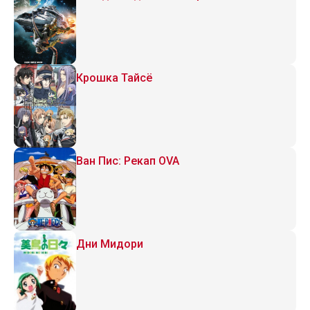
Крошка Тайсё
Ван Пис: Рекап OVA
Дни Мидори