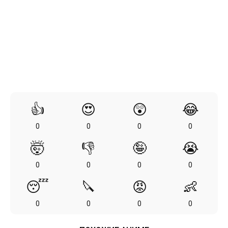
👍
😍
😲
😂
0
0
0
0
🤯
👎
🤪
😭
0
0
0
0
😴
🔪
😡
👶
0
0
0
0