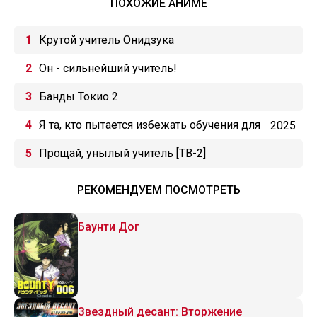
ПОХОЖИЕ АНИМЕ
Крутой учитель Онидзука
Он - сильнейший учитель!
Банды Токио 2
Я та, кто пытается избежать обучения для
2025
принцесс
Прощай, унылый учитель [ТВ-2]
РЕКОМЕНДУЕМ ПОСМОТРЕТЬ
Баунти Дог
Звездный десант: Вторжение