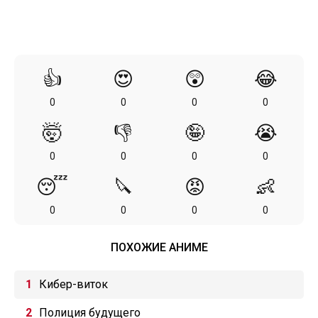
👍
😍
😲
😂
0
0
0
0
🤯
👎
🤪
😭
0
0
0
0
😴
🔪
😡
👶
0
0
0
0
ПОХОЖИЕ АНИМЕ
Кибер-виток
Полиция будущего