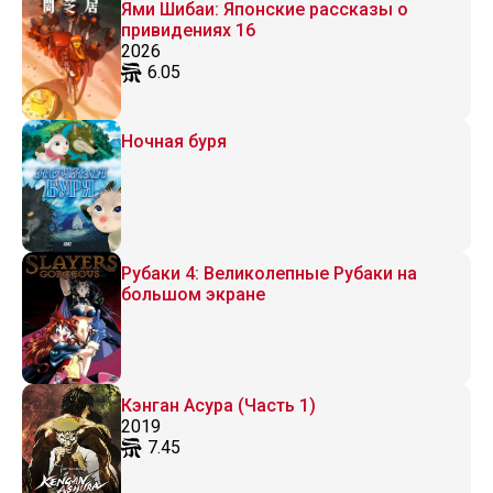
Ями Шибаи: Японские рассказы о
привидениях 16
2026
6.05
Ночная буря
Рубаки 4: Великолепные Рубаки на
большом экране
Кэнган Асура (Часть 1)
2019
7.45