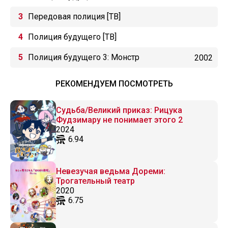
Передовая полиция [ТВ]
Полиция будущего [ТВ]
Полиция будущего 3: Монстр
2002
РЕКОМЕНДУЕМ ПОСМОТРЕТЬ
Судьба/Великий приказ: Рицука
Фудзимару не понимает этого 2
2024
6.94
Невезучая ведьма Дореми:
Трогательный театр
2020
6.75