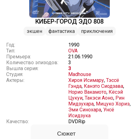
КИБЕР-ГОРОД ЭДО 808
экшен
фантастика
приключения
Год:
1990
Тип:
OVA
Премьера:
21.06.1990
Количество эпизодов:
3
Вышла серия:
3
Студия:
Madhouse
Актеры:
Хироя Исимару
,
Тэссё
Гэнда
,
Канэто Сиодзава
,
Норио Вакамото
,
Кёсэй
Цукуи
,
Такэси Аоно
,
Рин
Мидзухара
,
Мицуко Хориэ
,
Эми Синохара
,
Унсё
Исидзука
Качество:
DVDRip
Сюжет