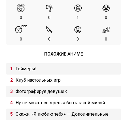
🤯
👎
🤪
😭
0
0
1
0
😴
🔪
😡
👶
0
0
0
0
ПОХОЖИЕ АНИМЕ
Геймеры!
Клуб настольных игр
Фотографируя девушек
Ну не может сестренка быть такой милой
Скажи: «Я люблю тебя» — Дополнительные
эпизоды