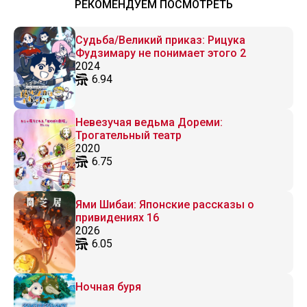
РЕКОМЕНДУЕМ ПОСМОТРЕТЬ
Судьба/Великий приказ: Рицука
Фудзимару не понимает этого 2
2024
6.94
Невезучая ведьма Дореми:
Трогательный театр
2020
6.75
Ями Шибаи: Японские рассказы о
привидениях 16
2026
6.05
Ночная буря