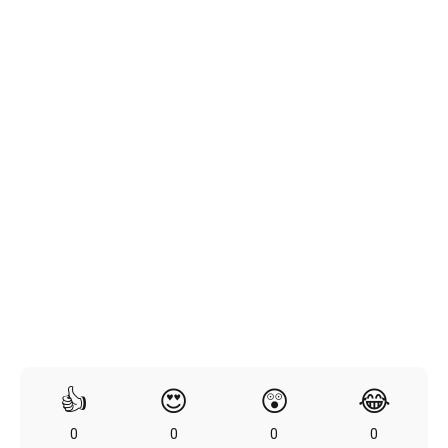
👍
😍
😲
😂
0
0
0
0