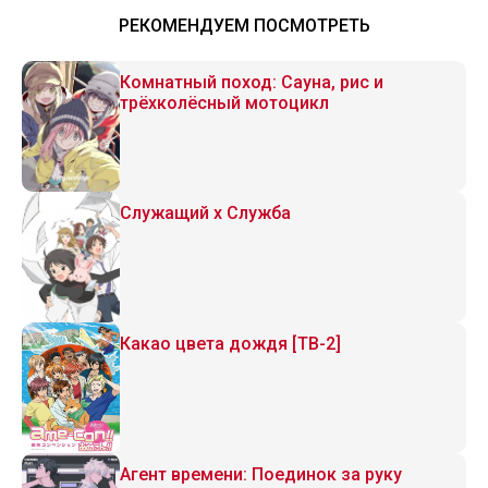
РЕКОМЕНДУЕМ ПОСМОТРЕТЬ
Комнатный поход: Сауна, рис и
трёхколёсный мотоцикл
Служащий x Служба
Какао цвета дождя [ТВ-2]
Агент времени: Поединок за руку