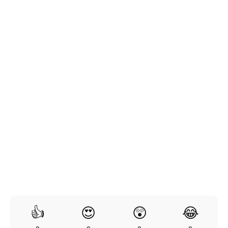
👍
😍
😲
😂