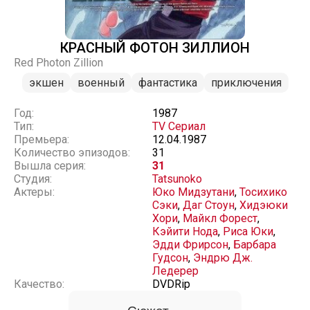
КРАСНЫЙ ФОТОН ЗИЛЛИОН
Red Photon Zillion
экшен
военный
фантастика
приключения
Год:
1987
Тип:
TV Сериал
Премьера:
12.04.1987
Количество эпизодов:
31
Вышла серия:
31
Студия:
Tatsunoko
Актеры:
Юко Мидзутани
,
Тосихико
Сэки
,
Даг Стоун
,
Хидэюки
Хори
,
Майкл Форест
,
Кэйити Нода
,
Риса Юки
,
Эдди Фрирсон
,
Барбара
Гудсон
,
Эндрю Дж.
Ледерер
Качество:
DVDRip