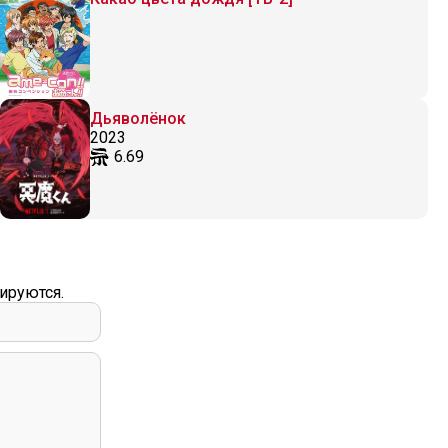
Дьяволёнок
2023
6.69
ируются.