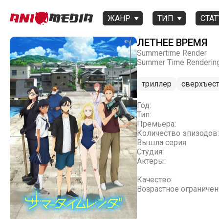
ЖАНР
ТИП
СТАТ
ЛЕТНЕЕ ВРЕМЯ
Summertime Render
Summer Time Renderin
триллер
сверхъес
Год:
Тип:
Премьера:
Количество эпизодов:
Вышла серия:
Студия:
Актеры:
Качество:
Возрастное ограничен