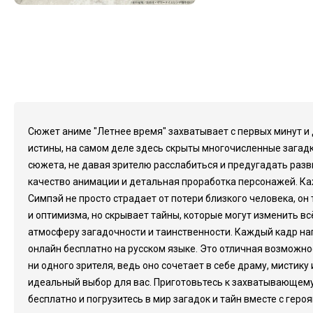
Сюжет аниме "Летнее время" захватывает с первых минут и д
истины, на самом деле здесь скрыты многочисленные загад
сюжета, не давая зрителю расслабиться и предугадать разв
качество анимации и детальная проработка персонажей. Каж
Симпэй не просто страдает от потери близкого человека, он
и оптимизма, но скрывает тайны, которые могут изменить вс
атмосферу загадочности и таинственности. Каждый кадр нап
онлайн бесплатно на русском языке. Это отличная возможн
ни одного зрителя, ведь оно сочетает в себе драму, мистик
идеальный выбор для вас. Приготовьтесь к захватывающему
бесплатно и погрузитесь в мир загадок и тайн вместе с геро