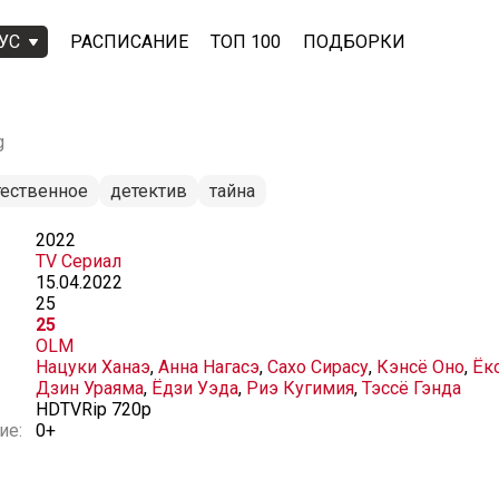
УС
РАСПИСАНИЕ
ТОП 100
ПОДБОРКИ
g
тественное
детектив
тайна
2022
TV Сериал
15.04.2022
25
25
OLM
Нацуки Ханаэ
,
Анна Нагасэ
,
Сахо Сирасу
,
Кэнсё Оно
,
Ёк
Дзин Ураяма
,
Ёдзи Уэда
,
Риэ Кугимия
,
Тэссё Гэнда
HDTVRip 720p
ие:
0+