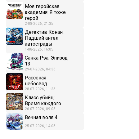
Моя геройская
академия: Я тоже
герой
2-08-2026, 21:35
Детектив Конан:
Падший ангел
автострады
1-08-2026, 16:05
Санка Рэа: Эпизод
13
29-07-2026, 04:35
Рассекая
небосвод
28-07-2026, 11:35
Класс убийц:
Время каждого
26-07-2026, 09:05
Вечная воля 4
25-07-2026, 14:05