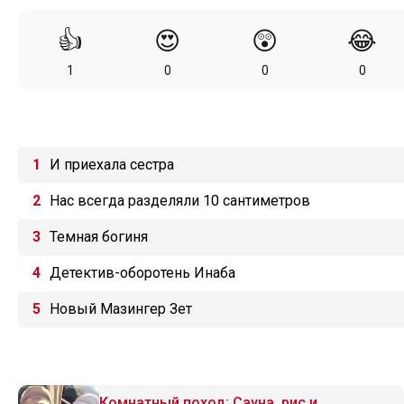
👍
😍
😲
😂
1
0
0
0
И приехала сестра
Нас всегда разделяли 10 сантиметров
Темная богиня
Детектив-оборотень Инаба
Новый Мазингер Зет
Комнатный поход: Сауна, рис и