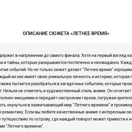
ОПИСАНИЕ СЮЖЕТА «ЛЕТНЕЕ ВРЕМЯ»
ержит в напряжении до самого финала. Хотя на первый взгляд каже
ки и тайны, которые раскрываются постепенно и неожиданно. Каж
итие событий. Но не только сюжет делает "Летнее время" хорошим
дый из них имеет свою уникальную личность и историю, которая п
 также пытается разобраться в загадочных событиях, которые проис
ё. Нельзя не отметить и художественный стиль аниме. Он сочетает
олнен эмоциями и передаёт настроение героев, погружая зрителя 
ость окунуться в захватывающий мир "Летнего времени" и проникн
у и романтику. Если вы любите качественные аниме с интересным 
 путешествию по острову, где каждый поворот может привести к
ями "Летнего времени".