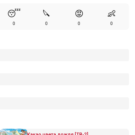
😴
🔪
😡
👶
0
0
0
0
Какао цвета дождя [ТВ-2]