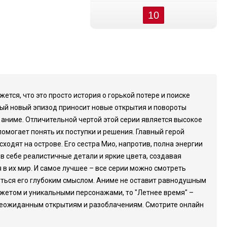
10
тся, что это просто история о горькой потере и поиске
дый новый эпизод приносит новые открытия и повороты
 аниме. Отличительной чертой этой серии является высокое
омогает понять их поступки и решения. Главный герой
ходят на острове. Его сестра Мио, напротив, полна энергии
 в себе реалистичные детали и яркие цвета, создавая
в их мир. И самое лучшее – все серии можно смотреть
уться его глубоким смыслом. Аниме не оставит равнодушным
сюжетом и уникальными персонажами, то "Летнее время" –
 неожиданным открытиям и разоблачениям. Смотрите онлайн