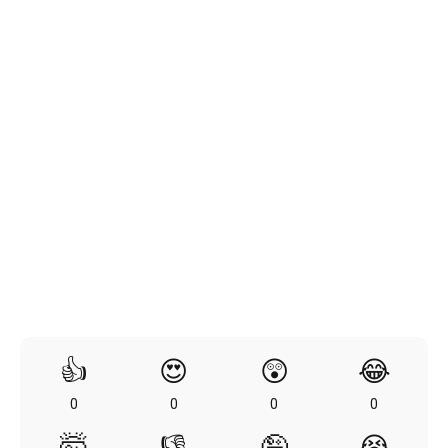
👍
😍
😲
😂
0
0
0
0
🤯
👎
🤪
😭