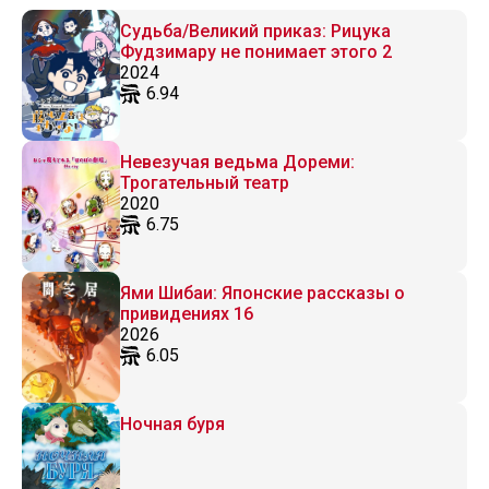
Судьба/Великий приказ: Рицука
Фудзимару не понимает этого 2
2024
6.94
Невезучая ведьма Дореми:
Трогательный театр
2020
6.75
Ями Шибаи: Японские рассказы о
привидениях 16
2026
6.05
Ночная буря