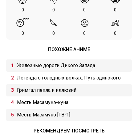
0
0
0
0
😴
🔪
😡
👶
0
0
0
0
ПОХОЖИЕ АНИМЕ
Железные дороги Дикого Запада
Легенда о голодных волках: Путь одинокого
волка
Гримгал пепла и иллюзий
Месть Масамунэ-куна
Месть Масамунэ [ТВ-1]
РЕКОМЕНДУЕМ ПОСМОТРЕТЬ