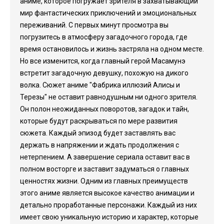
аниме, которое погружает зрителя в захватывающий
мир фантастических приключений и эмоциональных
переживаний. С первых минут просмотра вы
погрузитесь в атмосферу загадочного города, где
время остановилось и жизнь застряла на одном месте.
Но все изменится, когда главный герой Масамунэ
встретит загадочную девушку, похожую на дикого
волка. Сюжет аниме "Фабрика иллюзий Алисы и
Терезы" не оставит равнодушным ни одного зрителя.
Он полон неожиданных поворотов, загадок и тайн,
которые будут раскрываться по мере развития
сюжета. Каждый эпизод будет заставлять вас
держать в напряжении и ждать продолжения с
нетерпением. А завершение сериала оставит вас в
полном восторге и заставит задуматься о главных
ценностях жизни. Одним из главных преимуществ
этого аниме является высокое качество анимации и
детально проработанные персонажи. Каждый из них
имеет свою уникальную историю и характер, которые