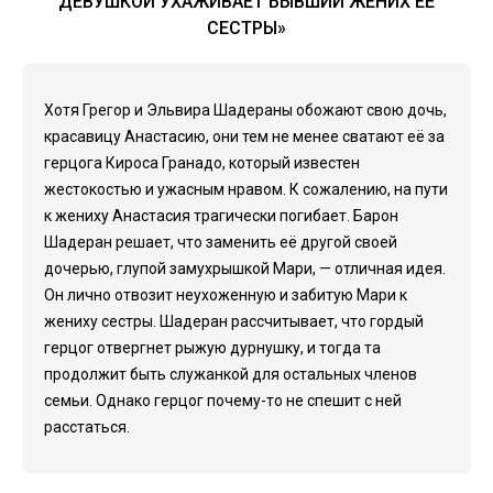
ДЕВУШКОЙ УХАЖИВАЕТ БЫВШИЙ ЖЕНИХ ЕЁ
СЕСТРЫ»
Хотя Грегор и Эльвира Шадераны обожают свою дочь,
красавицу Анастасию, они тем не менее сватают её за
герцога Кироса Гранадо, который известен
жестокостью и ужасным нравом. К сожалению, на пути
к жениху Анастасия трагически погибает. Барон
Шадеран решает, что заменить её другой своей
дочерью, глупой замухрышкой Мари, — отличная идея.
Он лично отвозит неухоженную и забитую Мари к
жениху сестры. Шадеран рассчитывает, что гордый
герцог отвергнет рыжую дурнушку, и тогда та
продолжит быть служанкой для остальных членов
семьи. Однако герцог почему-то не спешит с ней
расстаться.