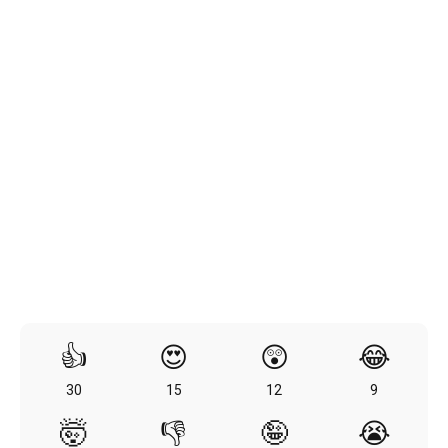
👍
😍
😲
😂
30
15
12
9
🤯
👎
🤪
😭