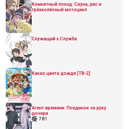
Комнатный поход: Сауна, рис и
трёхколёсный мотоцикл
Служащий x Служба
Какао цвета дождя [ТВ-2]
Агент времени: Поединок за руку
дочери
7.81