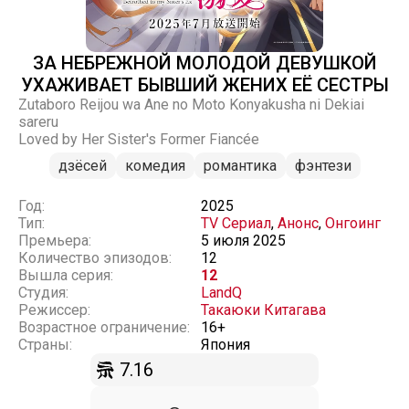
ЗА НЕБРЕЖНОЙ МОЛОДОЙ ДЕВУШКОЙ
УХАЖИВАЕТ БЫВШИЙ ЖЕНИХ ЕЁ СЕСТРЫ
Zutaboro Reijou wa Ane no Moto Konyakusha ni Dekiai
sareru
Loved by Her Sister's Former Fiancée
дзёсей
комедия
романтика
фэнтези
Год:
2025
Тип:
TV Сериал
,
Анонс
,
Онгоинг
Премьера:
5 июля 2025
Количество эпизодов:
12
Вышла серия:
12
Студия:
LandQ
Режиссер:
Такаюки Китагава
Возрастное ограничение:
16+
Страны:
Япония
7.16