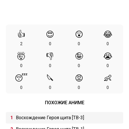
👍
😍
😲
😂
2
0
0
0
🤯
👎
🤪
😭
0
0
0
0
😴
🔪
😡
👶
0
0
0
0
ПОХОЖИЕ АНИМЕ
Восхождение Героя щита [ТВ-3]