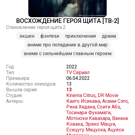
ВОСХОЖДЕНИЕ ГЕРОЯ ЩИТА [ТВ-2]
Становление героя щита 2
экшен
фэнтези
приключения
драма
аниме про попадание в другой мир
аниме с сильнейшим главным героем
Год:
2022
Тип:
TV Сериал
Премьера:
06.04.2022
Количество эпизодов:
13
Вышла серия:
13
Студия:
Kinema Citrus
,
DR Movie
Актеры:
Каито Исикава
,
Асами Сэто
,
Рина Хидака
,
Соити Абэ
,
Тосинари Фукамати
,
Мотоюки Кавахара
,
Вакана
Ковака
,
Эрико Мацуи
,
Ёсицугу Мацуока
,
Ацуёси