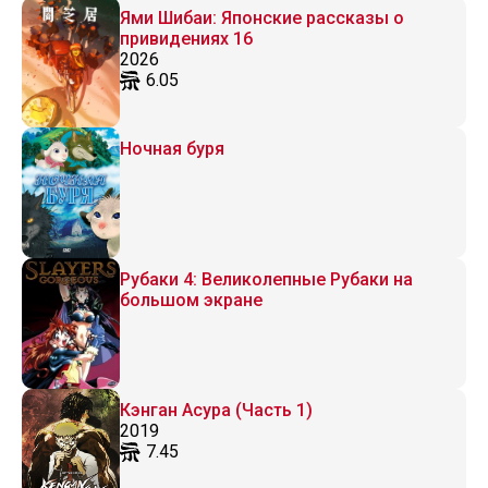
Ями Шибаи: Японские рассказы о
привидениях 16
2026
6.05
Ночная буря
Рубаки 4: Великолепные Рубаки на
большом экране
Кэнган Асура (Часть 1)
2019
7.45